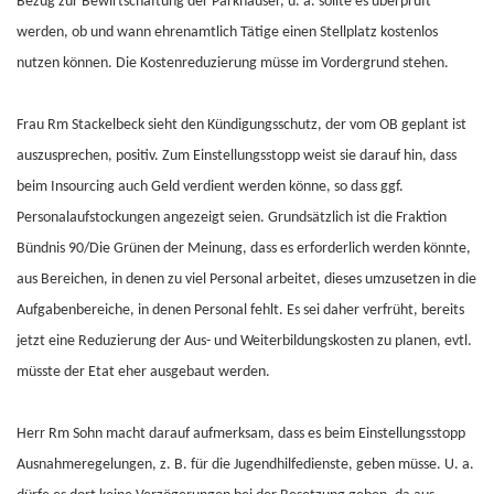
Bezug zur Bewirtschaftung der Parkhäuser, u. a. sollte es überprüft
werden, ob und wann ehrenamtlich Tätige einen Stellplatz kostenlos
nutzen können. Die Kostenreduzierung müsse im Vordergrund stehen.
Frau Rm Stackelbeck sieht den Kündigungsschutz, der vom OB geplant ist
auszusprechen, positiv. Zum Einstellungsstopp weist sie darauf hin, dass
beim Insourcing auch Geld verdient werden könne, so dass ggf.
Personalaufstockungen angezeigt seien. Grundsätzlich ist die Fraktion
Bündnis 90/Die Grünen der Meinung, dass es erforderlich werden könnte,
aus Bereichen, in denen zu viel Personal arbeitet, dieses umzusetzen in die
Aufgabenbereiche, in denen Personal fehlt. Es sei daher verfrüht, bereits
jetzt eine Reduzierung der Aus- und Weiterbildungskosten zu planen, evtl.
müsste der Etat eher ausgebaut werden.
Herr Rm Sohn macht darauf aufmerksam, dass es beim Einstellungsstopp
Ausnahmeregelungen, z. B. für die Jugendhilfedienste, geben müsse. U. a.