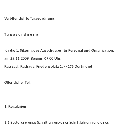
Veröffentlichte Tagesordnung:
T a g e s o r d n u n g
für die 1. Sitzung des Ausschusses für Personal und Organisation,
am 25.11.2009, Beginn: 09:00 Uhr,
Ratssaal, Rathaus, Friedensplatz 1, 44135 Dortmund
Öffentlicher Teil:
1. Regularien
1.1 Bestellung eines Schriftführers/einer Schriftführerin und eines