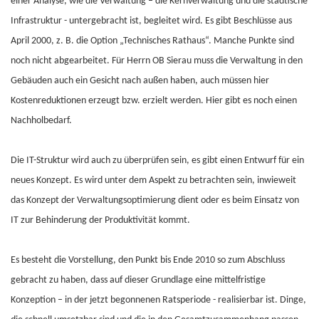
einer Analyse, wie die Verwaltung – die Kernverwaltung und die städtische
Infrastruktur - untergebracht ist, begleitet wird. Es gibt Beschlüsse aus
April 2000, z. B. die Option „Technisches Rathaus“. Manche Punkte sind
noch nicht abgearbeitet. Für Herrn OB Sierau muss die Verwaltung in den
Gebäuden auch ein Gesicht nach außen haben, auch müssen hier
Kostenreduktionen erzeugt bzw. erzielt werden. Hier gibt es noch einen
Nachholbedarf.
Die IT-Struktur wird auch zu überprüfen sein, es gibt einen Entwurf für ein
neues Konzept. Es wird unter dem Aspekt zu betrachten sein, inwieweit
das Konzept der Verwaltungsoptimierung dient oder es beim Einsatz von
IT zur Behinderung der Produktivität kommt.
Es besteht die Vorstellung, den Punkt bis Ende 2010 so zum Abschluss
gebracht zu haben, dass auf dieser Grundlage eine mittelfristige
Konzeption – in der jetzt begonnenen Ratsperiode - realisierbar ist. Dinge,