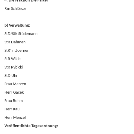
4.
Die Fraktion Die Partei
Rm Schlösser
b) Verwaltung:
StD/StK Stüdemann
StR Dahmen
StR’in Zoerner
StR Wilde
StR Rybicki
StD Uhr
Frau Marzen
Herr Gacek
Frau Bohm
Herr Kaul
Herr Menzel
Veröffentlichte Tagesordnung: