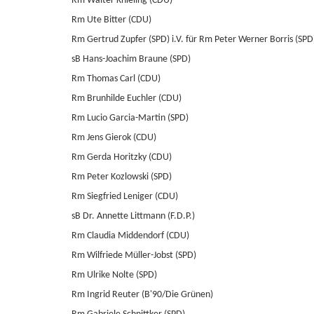
Rm Walter Knieling (CDU)
Rm Ute Bitter (CDU)
Rm Gertrud Zupfer (SPD) i.V. für Rm Peter Werner Borris (SPD
sB Hans-Joachim Braune (SPD)
Rm Thomas Carl (CDU)
Rm Brunhilde Euchler (CDU)
Rm Lucio Garcia-Martin (SPD)
Rm Jens Gierok (CDU)
Rm Gerda Horitzky (CDU)
Rm Peter Kozlowski (SPD)
Rm Siegfried Leniger (CDU)
sB Dr. Annette Littmann (F.D.P.)
Rm Claudia Middendorf (CDU)
Rm Wilfriede Müller-Jobst (SPD)
Rm Ulrike Nolte (SPD)
Rm Ingrid Reuter (B'90/Die Grünen)