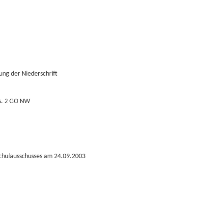
ng der Niederschrift
bs. 2 GO NW
Schulausschusses am 24.09.2003