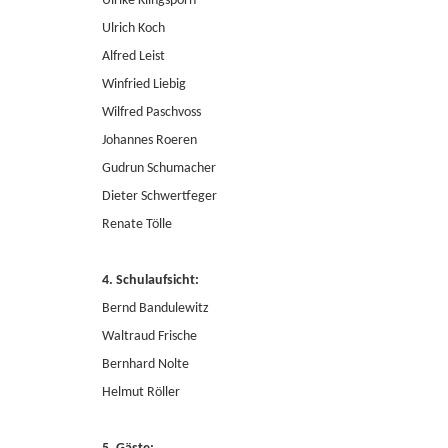
Ulrike Klingsporn
Ulrich Koch
Alfred Leist
Winfried Liebig
Wilfred Paschvoss
Johannes Roeren
Gudrun Schumacher
Dieter Schwertfeger
Renate Tölle
4. Schulaufsicht:
Bernd Bandulewitz
Waltraud Frische
Bernhard Nolte
Helmut Röller