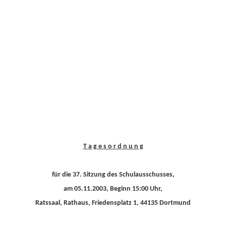
T a g e s o r d n u n g
für die 37. Sitzung des Schulausschusses,
am 05.11.2003, Beginn 15:00 Uhr,
Ratssaal, Rathaus, Friedensplatz 1, 44135 Dortmund