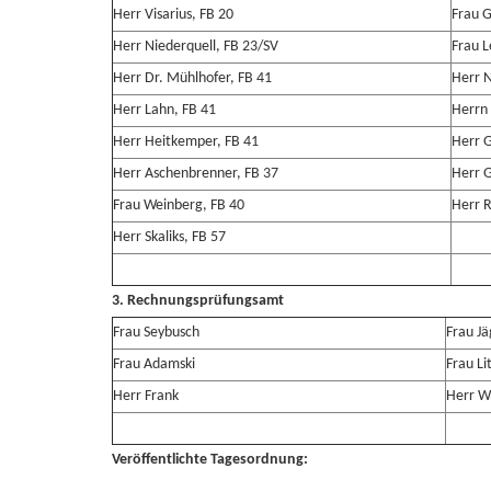
Herr Visarius, FB 20
Frau G
Herr Niederquell, FB 23/SV
Frau L
Herr Dr. Mühlhofer, FB 41
Herr 
Herr Lahn, FB 41
Herrn 
Herr Heitkemper, FB 41
Herr G
Herr Aschenbrenner, FB 37
Herr 
Frau Weinberg, FB 40
Herr R
Herr Skaliks, FB 57
3. Rechnungsprüfungsamt
Frau Seybusch
Frau Jä
Frau Adamski
Frau Li
Herr Frank
Herr W
Veröffentlichte Tagesordnung: