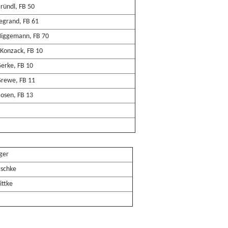
ründl, FB 50
egrand, FB 61
Niggemann, FB 70
Konzack, FB 10
erke, FB 10
Grewe, FB 11
osen, FB 13
ger
tschke
ittke