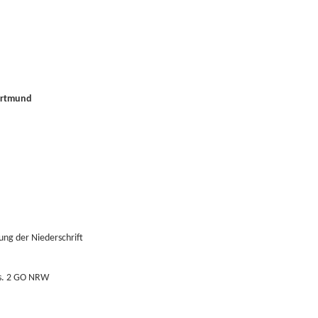
Dortmund
ng der Niederschrift
bs. 2 GO NRW