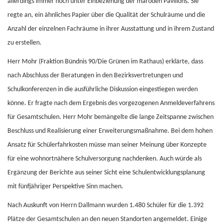
allerdings immer noch unter Einbeziehung der maroden Pavillons. Sie
regte an, ein ähnliches Papier über die Qualität der Schulräume und die
Anzahl der einzelnen Fachräume in ihrer Ausstattung und in ihrem Zustand
zu erstellen.
Herr Mohr (Fraktion Bündnis 90/Die Grünen im Rathaus) erklärte, dass
nach Abschluss der Beratungen in den Bezirksvertretungen und
Schulkonferenzen in die ausführliche Diskussion eingestiegen werden
könne. Er fragte nach dem Ergebnis des vorgezogenen Anmeldeverfahrens
für Gesamtschulen. Herr Mohr bemängelte die lange Zeitspanne zwischen
Beschluss und Realisierung einer Erweiterungsmaßnahme. Bei dem hohen
Ansatz für Schülerfahrkosten müsse man seiner Meinung über Konzepte
für eine wohnortnähere Schulversorgung nachdenken. Auch würde als
Ergänzung der Berichte aus seiner Sicht eine Schulentwicklungsplanung
mit fünfjähriger Perspektive Sinn machen.
Nach Auskunft von Herrn Dallmann wurden 1.480 Schüler für die 1.392
Plätze der Gesamtschulen an den neuen Standorten angemeldet. Einige