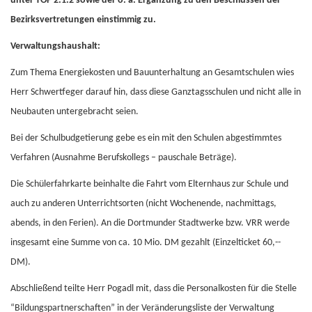
unter TOP 2.1.2 sowie der o. a. Ergänzung zu den Beschlüssen der
Bezirksvertretungen einstimmig zu.
Verwaltungshaushalt:
Zum Thema Energiekosten und Bauunterhaltung an Gesamtschulen wies
Herr Schwertfeger darauf hin, dass diese Ganztagsschulen und nicht alle in
Neubauten untergebracht seien.
Bei der Schulbudgetierung gebe es ein mit den Schulen abgestimmtes
Verfahren (Ausnahme Berufskollegs – pauschale Beträge).
Die Schülerfahrkarte beinhalte die Fahrt vom Elternhaus zur Schule und
auch zu anderen Unterrichtsorten (nicht Wochenende, nachmittags,
abends, in den Ferien). An die Dortmunder Stadtwerke bzw. VRR werde
insgesamt eine Summe von ca. 10 Mio. DM gezahlt (Einzelticket 60,--
DM).
Abschließend teilte Herr Pogadl mit, dass die Personalkosten für die Stelle
“Bildungspartnerschaften” in der Veränderungsliste der Verwaltung