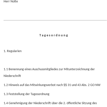
Herr Nolte
............................................................................................................
T a g e s o r d n u n g
1.
Regularien
1.1
Benennung eines Auschussmitgliedes zur Mitunterzeichnung der
Niederschrift
1.2
Hinweis auf das Mitwirkungsverbot nach §§ 31 und 43 Abs. 2 GO NW
1.3
Feststellung der Tagesordnung
1.4
Genehmigung der Niederschrift über die 2. öffentliche Sitzung des