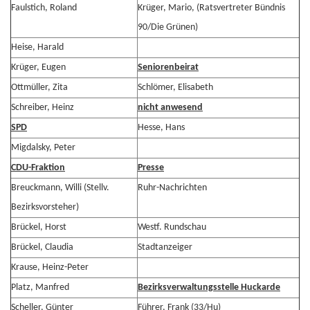
Faulstich, Roland
Krüger, Mario, (Ratsvertreter Bündnis
90/Die Grünen)
Heise, Harald
Krüger, Eugen
Seniorenbeirat
Ottmüller, Zita
Schlömer, Elisabeth
Schreiber, Heinz
nicht anwesend
SPD
Hesse, Hans
Migdalsky, Peter
CDU-Fraktion
Presse
Breuckmann, Willi (Stellv.
Ruhr-Nachrichten
Bezirksvorsteher)
Brückel, Horst
Westf. Rundschau
Brückel, Claudia
Stadtanzeiger
Krause, Heinz-Peter
Platz, Manfred
Bezirksverwaltungsstelle Huckarde
Scheller, Günter
Führer, Frank (33/Hu)