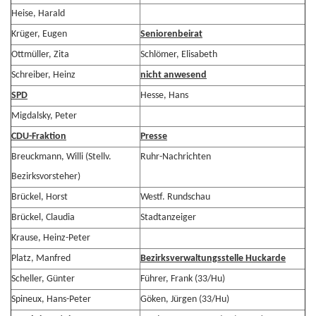
Heise, Harald
Krüger, Eugen
Seniorenbeirat
Ottmüller, Zita
Schlömer, Elisabeth
Schreiber, Heinz
nicht anwesend
SPD
Hesse, Hans
Migdalsky, Peter
CDU-Fraktion
Presse
Breuckmann, Willi (Stellv.
Ruhr-Nachrichten
Bezirksvorsteher)
Brückel, Horst
Westf. Rundschau
Brückel, Claudia
Stadtanzeiger
Krause, Heinz-Peter
Platz, Manfred
Bezirksverwaltungsstelle Huckarde
Scheller, Günter
Führer, Frank (33/Hu)
Spineux, Hans-Peter
Göken, Jürgen (33/Hu)