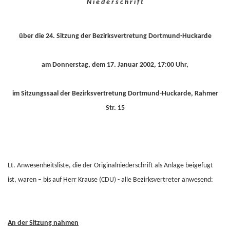
N i e d e r s c h r i f t
über die 24. Sitzung der Bezirksvertretung Dortmund-Huckarde
am Donnerstag, dem 17. Januar 2002, 17:00 Uhr,
im Sitzungssaal der Bezirksvertretung Dortmund-Huckarde, Rahmer
Str. 15
Lt. Anwesenheitsliste, die der Originalniederschrift als Anlage beigefügt
ist, waren – bis auf Herr Krause (CDU) - alle Bezirksvertreter anwesend:
An der Sitzung nahmen