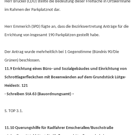
Herr Brückel (CDU) stellte die Bedeutung dieser Freifläche in Ortskernnähe
im Rahmen der Parkplatznot dar.
Herr Emmerich (SPD) fügte an, dass die Bezirksvertretung Anträge für die
Errichtung von insgesamt 190 Parkplätzen gestellt habe.
Der Antrag wurde mehrheitlich bei 1 Gegenstimme (Bündnis 90/Die
Grünen) beschlossen.
11.9 Errichtung eines Büro- und Sozialgebäudes und Einrichtung von
Schrottlagerfleckchen mit Boxenwänden auf dem Grundstück Lütge-
Heidestr. 121
- Schreiben StA 63 (Bauordnungsamt) –
S. TOP 3.1.
11.10 Querungshilfe für Radfahrer Emscherallee/Buschstraße