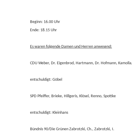
Beginn: 16.00 Uhr
Ende: 18.15 Uhr
Es waren folgende Damen und Herren anwesend:
CDU Weber, Dr. Eigenbrod, Hartmann, Dr. Hofmann, Kamolla,
entschuldigt: Göbel
SPD Pfeiffer, Brieke, Hillgeris, Klösel, Renno, Spottke
entschuldigt: Kleinhans
Bündnis 90/Die Grünen Zabrotzki, Ch., Zabrotzki, I.