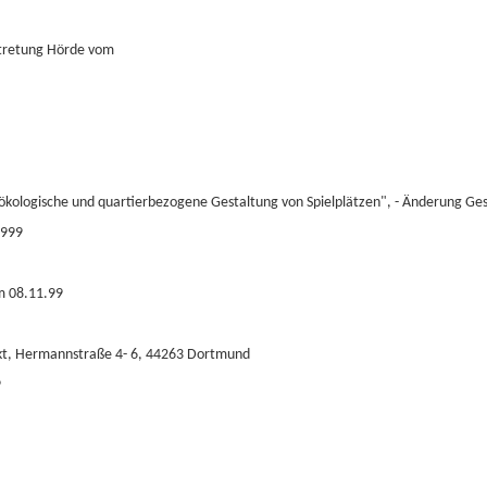
rtretung Hörde vom
 ökologische und quartierbezogene Gestaltung von Spielplätzen", - Änderung 
1999
m 08.11.99
kt, Hermannstraße 4- 6, 44263 Dortmund
9