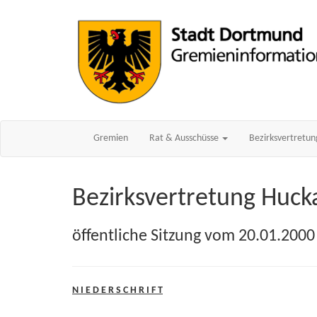
Gremien
Rat & Ausschüsse
Bezirksvertretu
Bezirksvertretung Huck
öffentliche Sitzung vom 20.01.2000
N I E D E R S C H R I F T