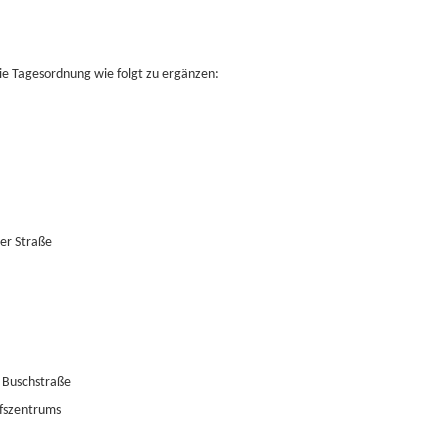
die Tagesordnung wie folgt zu ergänzen:
ner Straße
r Buschstraße
ufszentrums