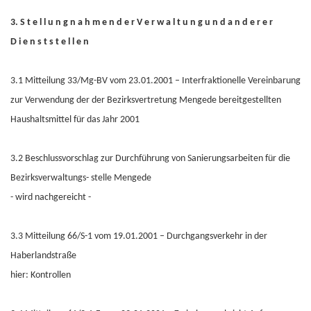
3. S t e l l u n g n a h m e n d e r V e r w a l t u n g u n d a n d e r e r
D i e n s t s t e l l e n
3.1 Mitteilung 33/Mg-BV vom 23.01.2001 – Interfraktionelle Vereinbarung
zur Verwendung der der Bezirksvertretung Mengede bereitgestellten
Haushaltsmittel für das Jahr 2001
3.2 Beschlussvorschlag zur Durchführung von Sanierungsarbeiten für die
Bezirksverwaltungs- stelle Mengede
- wird nachgereicht -
3.3 Mitteilung 66/S-1 vom 19.01.2001 – Durchgangsverkehr in der
Haberlandstraße
hier: Kontrollen