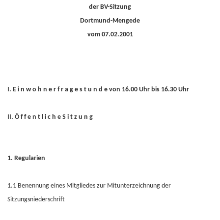
der BV-Sitzung
Dortmund-Mengede
vom 07.02.2001
I. E i n w o h n e r f r a g e s t u n d e von 16.00 Uhr bis 16.30 Uhr
II. Ö f f e n t l i c h e S i t z u n g
1. Regularien
1.1 Benennung eines Mitgliedes zur Mitunterzeichnung der
Sitzungsniederschrift