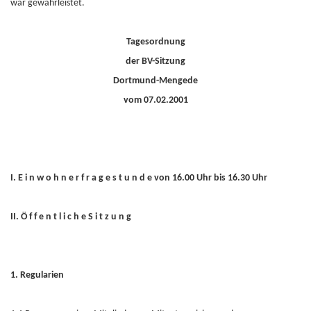
war gewährleistet.
Tagesordnung
der BV-Sitzung
Dortmund-Mengede
vom 07.02.2001
I. E i n w o h n e r f r a g e s t u n d e von 16.00 Uhr bis 16.30 Uhr
II. Ö f f e n t l i c h e S i t z u n g
1. Regularien