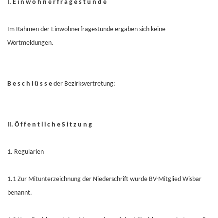
I. E i n w o h n e r f r a g e s t u n d e
Im Rahmen der Einwohnerfragestunde ergaben sich keine
Wortmeldungen.
B e s c h l ü s s e
der Bezirksvertretung:
II. Ö f f e n t l i c h e S i t z u n g
1. Regularien
1.1 Zur Mitunterzeichnung der Niederschrift wurde BV-Mitglied Wisbar
benannt.