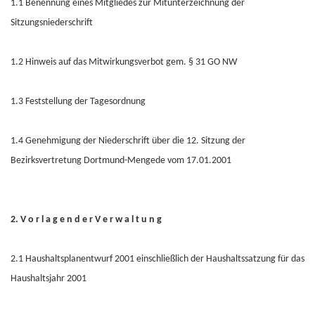
1.1 Benennung eines Mitgliedes zur Mitunterzeichnung der
Sitzungsniederschrift
1.2 Hinweis auf das Mitwirkungsverbot gem. § 31 GO NW
1.3 Feststellung der Tagesordnung
1.4 Genehmigung der Niederschrift über die 12. Sitzung der
Bezirksvertretung Dortmund-Mengede vom 17.01.2001
2. V o r l a g e n d e r V e r w a l t u n g
2.1 Haushaltsplanentwurf 2001 einschließlich der Haushaltssatzung für das
Haushaltsjahr 2001