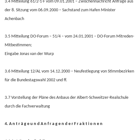
3.4 Mitteilung 61/2-1-F vom 09.01.2001 – Zwischennachricht Anfrage aus
der 8. Sitzung vom 06.09.2000 – Sachstand zum Hafen Minister
Achenbach
3.5 Mitteilung DO-Forum – 51/4 – vom 24.01.2001 – DO-Forum Mitreden-
Mitbestimmen;
Eingabe Jonas van der Wurp
3.6 Mitteilung 12/AL vom 14.12.2000 – Neufestlegung von Stimmbezirken
für die Bundestagswahl 2002 und ff.
3.7 Vorstellung der Pläne des Anbaus der Albert-Schweitzer-Realschule
durch die Fachverwaltung
4. A n t r ä g e u n d A n f r a g e n d e r F r a k t i o n e n