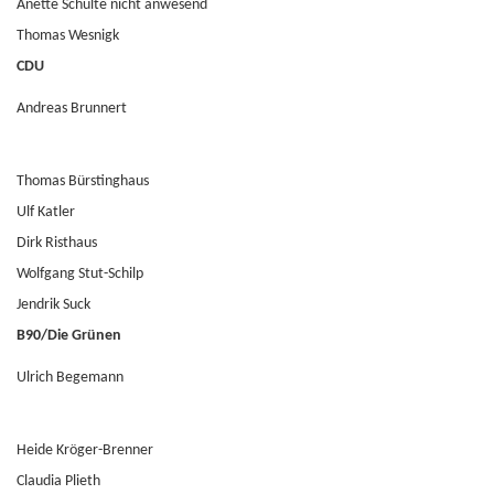
Anette Schulte nicht anwesend
Thomas Wesnigk
CDU
Andreas Brunnert
Thomas Bürstinghaus
Ulf Katler
Dirk Risthaus
Wolfgang Stut-Schilp
Jendrik Suck
B90/Die Grünen
Ulrich Begemann
Heide Kröger-Brenner
Claudia Plieth