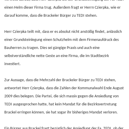
einen Helm dieser Firma trug. Außerdem fragt er Herrn Czierpka, wie er
darauf komme, dass die Brackeler Bürger zu TEDI stehen.
Herr Czierpka teilt mit, dass er es absolut nicht anstößig findet, anlässlich
einer Grundsteinlegung einen Schutzhelm mit dem Firmenaufdruck des
Bauherren zu tragen. Dies sei gängige Praxis und auch eine
selbstverständliche nette Geste an eine Firma, die im Stadtbezirk
investiert.
Zur Aussage, dass die Mehrzahl der Brackeler Bürger zu TEDI stehen,
antwortet Herr Czierpka, dass die Zahlen der Kommunalwahl Ende August
2009 dies belegen. Die Partei, die sich massiv gegen die Ansiedlung von
TEDI ausgesprochen hatte, hat kein Mandat für die Bezirksvertretung
Brackel erringen können, sie hat sogar ihr bisheriges Mandat verloren.
Ein Bürger aus Brackel fragt bezüglich der Ansiedlung der Fa. TEDI, ob der