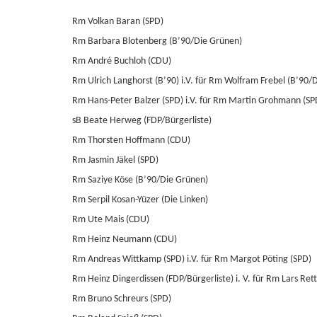
Rm Volkan Baran (SPD)
Rm Barbara Blotenberg (B’90/Die Grünen)
Rm André Buchloh (CDU)
Rm Ulrich Langhorst (B’90) i.V. für Rm Wolfram Frebel (B’90/
Rm Hans-Peter Balzer (SPD) i.V. für Rm Martin Grohmann (SP
sB Beate Herweg (FDP/Bürgerliste)
Rm Thorsten Hoffmann (CDU)
Rm Jasmin Jäkel (SPD)
Rm Saziye Köse (B’90/Die Grünen)
Rm Serpil Kosan-Yüzer (Die Linken)
Rm Ute Mais (CDU)
Rm Heinz Neumann (CDU)
Rm Andreas Wittkamp (SPD) i.V. für Rm Margot Pöting (SPD)
Rm Heinz Dingerdissen (FDP/Bürgerliste) i. V. für Rm Lars Rett
Rm Bruno Schreurs (SPD)