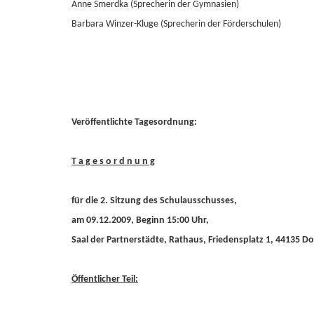
Anne Smerdka (Sprecherin der Gymnasien)
Barbara Winzer-Kluge (Sprecherin der Förderschulen)
Veröffentlichte Tagesordnung:
T a g e s o r d n u n g
für die 2. Sitzung des Schulausschusses,
am 09.12.2009, Beginn 15:00 Uhr,
Saal der Partnerstädte, Rathaus, Friedensplatz 1, 44135 
Öffentlicher Teil: