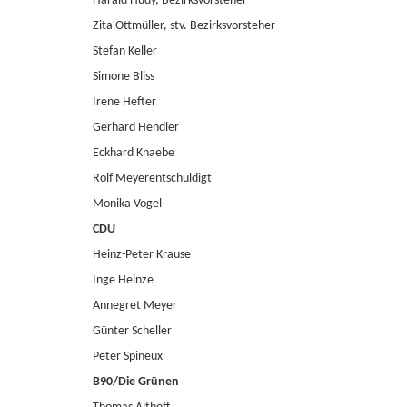
Harald Hudy, Bezirksvorsteher
Zita Ottmüller, stv. Bezirksvorsteher
Stefan Keller
Simone Bliss
Irene Hefter
Gerhard Hendler
Eckhard Knaebe
Rolf Meyerentschuldigt
Monika Vogel
CDU
Heinz-Peter Krause
Inge Heinze
Annegret Meyer
Günter Scheller
Peter Spineux
B90/Die Grünen