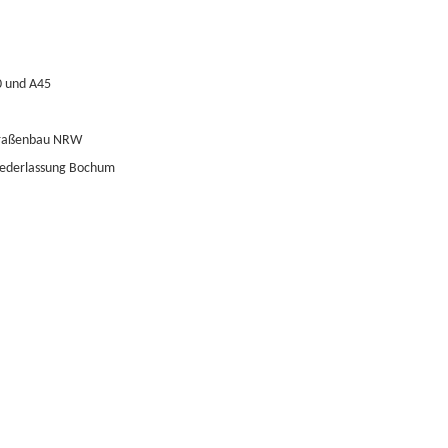
0 und A45
Straßenbau NRW
iederlassung Bochum