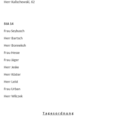
Herr Kalischewski, 62
StA 14
Frau Seybusch
Herr Bartsch
Herr Bonnekoh
Frau Hesse
Frau Jäger
Herr Jeske
Herr Köster
Herr Leist
Frau Urban
Herr Wilczek
T a g e s o r d n u n g