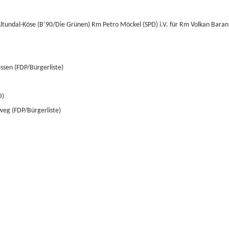
Altundal-Köse (B’90/Die Grünen) Rm Petro Möckel (SPD) i.V. für Rm Volkan Baran
issen (FDP/Bürgerliste)
D)
weg (FDP/Bürgerliste)