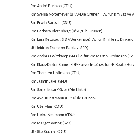
Rm André Buchloh (CDU)
Rm Svenja Noltemeyer (B’90/Die Grünen ) i.V. für Rm Saziye 
Rm Erwin Bartsch (CDU)
Rm Barbara Blotenberg (B’90/Die Grünen)
Rm Lars Rettstadt (FDP/Bürgerliste) i.V. für Rm Heinz Dingerd
sB Heidrun Erdmann-Rapkay (SPD)
Rm Andreas Wittkamp (SPD i.V. für Rm Martin Grohmann (SP
Rm Klaus-Dieter Kanus (FDP/Bürgerliste) i.V. für sB Beate Her
Rm Thorsten Hoffmann (CDU)
Rm Jasmin Jäkel (SPD)
Rm Serpil Kosan-Yüzer (Die Linke)
Rm Axel Kunstmann (B’90/Die Grünen)
Rm Ute Mais (CDU)
Rm Heinz Neumann (CDU)
Rm Margot Pöting (SPD)
sB Otto Rüding (CDU)