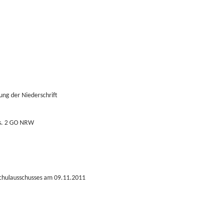
ng der Niederschrift
bs. 2 GO NRW
Schulausschusses am 09.11.2011