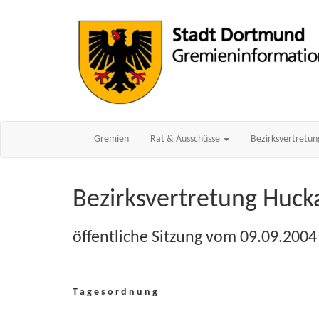
Gremien
Rat & Ausschüsse
Bezirksvertretu
Bezirksvertretung Huck
öffentliche Sitzung vom 09.09.2004
T a g e s o r d n u n g