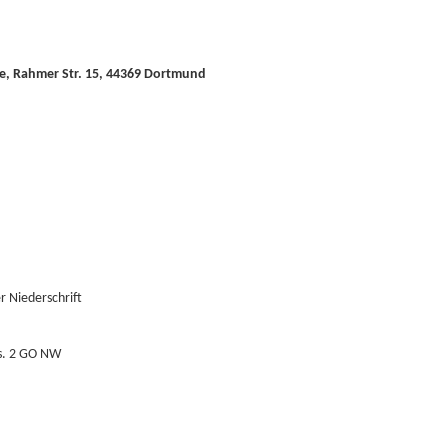
e, Rahmer Str. 15, 44369 Dortmund
 Niederschrift
bs. 2 GO NW