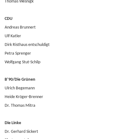
Thomas Wesnigk
CDU
Andreas Brunnert
Ulf Katler
Dirk Risthaus entschuldigt
Petra Sprenger
Wolfgang Stut-Schilp
B’90/Die Grünen
Ulrich Begemann
Heide Kröger-Brenner
Dr. Thomas Mitra
Die Linke
Dr. Gerhard Sickert