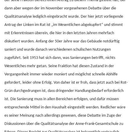
der seine Fraktion bereits einen Antrag zu diesem Thema gestellt hat, der
dann aber wegen der im November vorgesehenen Debatte über die
Qualitätsanalyse lediglich eingebracht wurde. Der hier jetzt vorliegende
Antrag der Linken im Rat ist „im Wesentlichen abgekupfert“ und stimmt
mit Erkenntnissen überein, die hier in den letzten Jahren mehrfach
diskutiert wurden. Anfang der 50er Jahre war das Gebäude notdürftig
saniert und wurde danach verschiedenen schulischen Nutzungen
zugeführt. Seit 1953 hat sich dann, was Sanierungen betrifft, nichts
Wesentliches mehr getan. Seine Fraktion hat diesen Zustand in der
Vergangenheit immer wieder moniert und möglichst schnelle Abhilfe
gefordert, leider ohne Erfolg. Von daher ist er froh, dass jetzt auch bei Rot-
Grün durchgedrungen ist, dass dringender Handlungsbedarf erforderlich
ist. Die Sanierung muss in allen Bereichen erfolgen, und dafür müssen
entsprechende Mittel in den Haushalt eingestellt werden. Redlicher wäre
es seiner Meinung nach allerdings gewesen, diese Debatte im Zuge der
Diskussionen über die Qualitätsanalyse der Anne-Frank-Gesamtschule zu