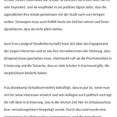
Schüler fühlen. Dass heute die Schüler so zahlreich vertreten sind, hat ihr
sehr imponiert, und sie empfindet es als positives Signal dafür, dass die
Jugendlichen ihre Schule gemeinsam mit der Stadt nach vorn bringen
wollen. Deswegen muss auch Politik heute ein Zeichen setzen und ihnen
signalisieren, dass sie nicht allein stehen.
Auch Frau Landgraf (Stadtelternschaft) freut sich über das Engagement
der jungen Menschen und ist wie ihre VorrednerInnen der Meinung, dass
dringend etwas geschehen muss. Gleichwohl ruft sie die Prioritätenliste in
Erinnerung und die Tatsache, dass es viele Schulen in Dortmund gibt, die
vergleichbare Bedarfe haben.
Frau Bonekamp (Schuldezernentin) bekräftigt, dass es gut ist, wenn man
sich für seine Interessen einsetzt und sein Anliegen auch politisch vorträgt.
Sie ruft dann in Erinnerung, was in der letzten Zeit hier im Schulausschuss
bzw. verwaltungsintern festgelegt wurde. Durch das Land wurde eine