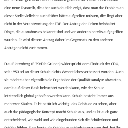
aufmerksam gemacht haben. Dadurch gewinnt das Ganze noch einmal
eine neue Dynamik, die aber auch deutlich zeigt, dass man das Problem an
dieser Stelle vielleicht auch früher hätte aufgreifen müssen, dies liegt aber
nicht in der Verantwortung der FDP. Der Antrag der Linken beinhaltet
Dinge, die ausnahmslos bekannt sind und von anderen bereits aufgegriffen
wurden. Er wird diesem Antrag daher im Gegensatz zu den anderen
Anträgen nicht zustimmen.
Frau Blotenberg (B‘90/Die Grünen) widerspricht dem Eindruck der CDU,
seit 1953 sei an dieser Schule nichts Wesentliches verbessert worden. Auch
sie möchte aber eigentlich die Ergebnisse der Qualitätsanalyse abwarten,
damit auf dieser Basis beleuchtet werden kann, wie der Schule
letztendlich global geholfen werden kann. Schule besteht immer aus
mehreren Säulen. Es ist natürlich wichtig, das Gebäude zu sehen, aber
auch das pädagogische Konzept macht Schule aus, und es ist auch ganz
entscheidend, wie wohl und wie eingebunden sich die Schülerinnen und