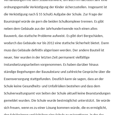
Verhandlungen mit dem Studentenwerk, um auch im nächsten Jahr eine
ordnungsgemäße Verköstigung der Kinder sicherzustellen. Insgesamt ist
die Verköstigung nach § 55 SchulG Aufgabe der Schule. Zur Frage der
Baumängel würde sie gern die beiden Schulkomplexe trennen. Es gibt
neben dem Gebäude aus der Jahrhundertwende noch einen altes
Bauwerk, das statische Probleme aufweist. Es gibt dort Bergschäden,
wodurch das Gebäude nur bis 2012 eine statische Sicherheit bietet. Dann
muss das Gebäude definitiv abgerissen werden. Der andere Bauteil ist
neuer, hier wurden in der letzten Zeit permanent vielfältige
Instandsetzungsarbeiten vorgenommen. Es haben darüber hinaus
ständige Begehungen der Bausubstanz und zahlreiche Gespräche über die
Essensversorgung stattgefunden. Deutlich kann sie sagen, dass an der
Schule keine Gesundheits- und Unfallrisiken bestehen und dass dem
Schulverwaltungsamt von Seiten der Schule aktuell keine Beanstandungen
gemeldet wurden. Die Schule wurde bestmöglichst unterstützt. Sie würde
sich freuen, wenn es zu einer Lösung kommen würde, die es ermöglicht,