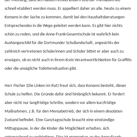
der Meinung, dass sich baulich etwas ändern und der Mensabetrieb
schnell etabliert werden muss. Er appelliert daher an alle, heute zu einem
Konsens in der Sache zu kommen, damit bei den Haushaltsberatungen
Entsprechendes in die Wege geleitet werden kann. Es gibt hier nichts
schön zu reden, und die Anne-Frank-Gesamtschule ist wahrlich kein
Aushängeschild für die Dortmunder Schullandschaft, angesichts der
zahlreich vertretenen Schülerinnen und Schüler bittet er aber auch zu
erwägen, ob es nicht auch in ihrem Kreis Verantwortlichkeiten für Graffitis
oder die unsägliche Toilettensituation gibt.
Herr Fischer (Die Linken im Rat) freut sich, dass Konsens besteht, dieser
Schule zu helfen. Die Gründe dafür sind hinlänglich bekannt. Er fordert
aber nicht nur langfristige Schritte, sondern vor allem kurzfristige
Maßnahmen, z.B. für den Mensabetrieb, der sich in einem desolaten
Zustand befindet. Eine Ganztagsschule braucht eine einstündige
Mittagspause, in der die Kinder die Möglichkeit erhalten, sich