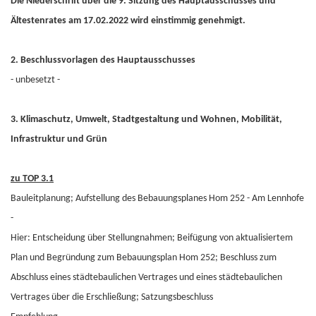
Die Niederschrift über die 9. Sitzung des Hauptausschusses und
Ältestenrates am 17.02.2022 wird einstimmig genehmigt.
2. Beschlussvorlagen des Hauptausschusses
- unbesetzt -
3. Klimaschutz, Umwelt, Stadtgestaltung und Wohnen, Mobilität,
Infrastruktur und Grün
zu TOP 3.1
Bauleitplanung; Aufstellung des Bebauungsplanes Hom 252 - Am Lennhofe
-
Hier: Entscheidung über Stellungnahmen; Beifügung von aktualisiertem
Plan und Begründung zum Bebauungsplan Hom 252; Beschluss zum
Abschluss eines städtebaulichen Vertrages und eines städtebaulichen
Vertrages über die Erschließung; Satzungsbeschluss