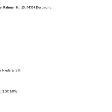
e, Rahmer Str. 15, 44369 Dortmund
 Niederschrift
bs. 2 GO NRW