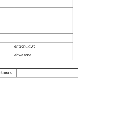
entschuldigt
abwesend
ortmund