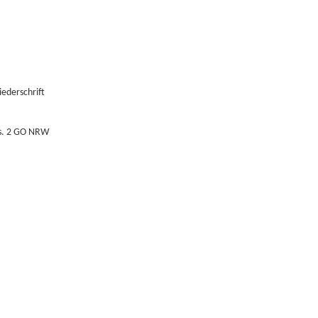
ederschrift
bs. 2 GO NRW