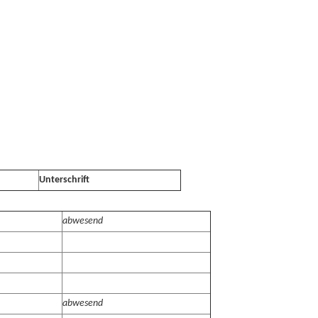
Unterschrift
abwesend
abwesend