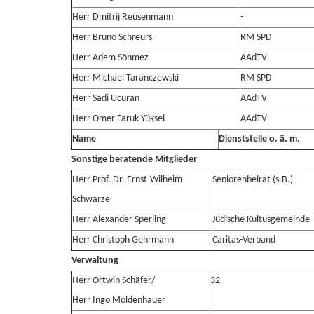
Herr Dmitrij Reusenmann
-
Herr Bruno Schreurs
RM SPD
Herr Adem Sönmez
AAdTV
Herr Michael Taranczewski
RM SPD
Herr Sadi Ucuran
AAdTV
Herr Ömer Faruk Yüksel
AAdTV
Name
Dienststelle o. ä. m.
Sonstige beratende Mitglieder
Herr Prof. Dr. Ernst-Wilhelm
Seniorenbeirat (s.B.)
Schwarze
Herr Alexander Sperling
Jüdische Kultusgemeinde
Herr Christoph Gehrmann
Caritas-Verband
Verwaltung
Herr Ortwin Schäfer/
32
Herr Ingo Moldenhauer