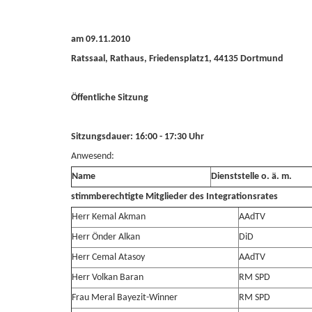
am 09.11.2010
Ratssaal, Rathaus, Friedensplatz1, 44135 Dortmund
Öffentliche Sitzung
Sitzungsdauer: 16:00 - 17:30 Uhr
Anwesend:
Name
Dienststelle o. ä. m.
stimmberechtigte Mitglieder des Integrationsrates
Herr Kemal Akman
AAdTV
Herr Önder Alkan
DiD
Herr Cemal Atasoy
AAdTV
Herr Volkan Baran
RM SPD
Frau Meral Bayezit-Winner
RM SPD