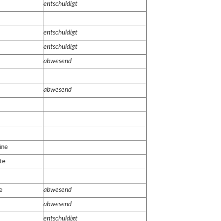
entschuldigt
entschuldigt
entschuldigt
abwesend
abwesend
üne
te
e
abwesend
abwesend
entschuldigt