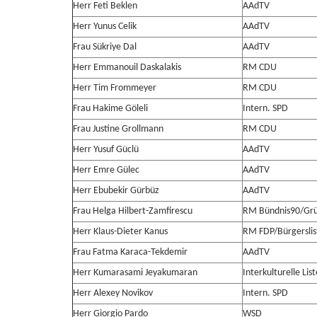
Herr Feti Beklen
AAdTV
Herr Yunus Celik
AAdTV
Frau Sükriye Dal
AAdTV
Herr Emmanouil Daskalakis
RM CDU
Herr Tim Frommeyer
RM CDU
Frau Hakime Göleli
Intern. SPD
Frau Justine Grollmann
RM CDU
Herr Yusuf Güclü
AAdTV
Herr Emre Gülec
AAdTV
Herr Ebubekir Gürbüz
AAdTV
Frau Helga Hilbert-Zamfirescu
RM Bündnis90/Gr
Herr Klaus-Dieter Kanus
RM FDP/Bürgerslis
Frau Fatma Karaca-Tekdemir
AAdTV
Herr Kumarasami Jeyakumaran
Interkulturelle List
Herr Alexey Novikov
Intern. SPD
Herr Giorgio Pardo
WSD