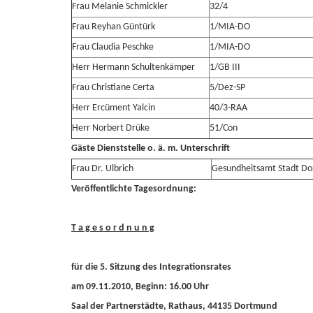
Frau Melanie Schmickler
32/4
Frau Reyhan Güntürk
1/MIA-DO
Frau Claudia Peschke
1/MIA-DO
Herr Hermann Schultenkämper
1/GB III
Frau Christiane Certa
5/Dez-SP
Herr Ercüment Yalcin
40/3-RAA
Herr Norbert Drüke
51/Con
Gäste
Dienststelle o. ä. m.
Unterschrift
Frau Dr. Ulbrich
Gesundheitsamt Stadt D
Veröffentlichte Tagesordnung:
T a g e s o r d n u n g
für die 5. Sitzung des Integrationsrates
am 09.11.2010, Beginn: 16.00 Uhr
Saal der Partnerstädte, Rathaus, 44135 Dortmund