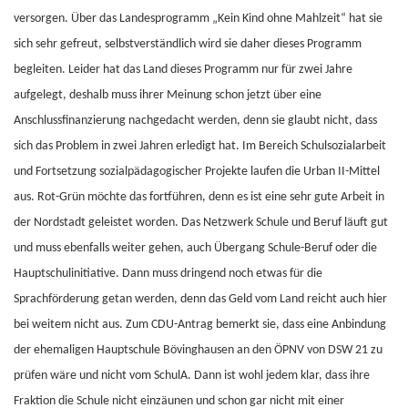
versorgen. Über das Landesprogramm „Kein Kind ohne Mahlzeit“ hat sie
sich sehr gefreut, selbstverständlich wird sie daher dieses Programm
begleiten. Leider hat das Land dieses Programm nur für zwei Jahre
aufgelegt, deshalb muss ihrer Meinung schon jetzt über eine
Anschlussfinanzierung nachgedacht werden, denn sie glaubt nicht, dass
sich das Problem in zwei Jahren erledigt hat. Im Bereich Schulsozialarbeit
und Fortsetzung sozialpädagogischer Projekte laufen die Urban II-Mittel
aus. Rot-Grün möchte das fortführen, denn es ist eine sehr gute Arbeit in
der Nordstadt geleistet worden. Das Netzwerk Schule und Beruf läuft gut
und muss ebenfalls weiter gehen, auch Übergang Schule-Beruf oder die
Hauptschulinitiative. Dann muss dringend noch etwas für die
Sprachförderung getan werden, denn das Geld vom Land reicht auch hier
bei weitem nicht aus. Zum CDU-Antrag bemerkt sie, dass eine Anbindung
der ehemaligen Hauptschule Bövinghausen an den ÖPNV von DSW 21 zu
prüfen wäre und nicht vom SchulA. Dann ist wohl jedem klar, dass ihre
Fraktion die Schule nicht einzäunen und schon gar nicht mit einer