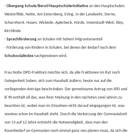
-
Übergang Schule/Beruf/Hauptschülerinitiative
an den Hauptschulen:
Westerfilde, Nette, Am Externberg, Eving, In der Landwehr, Derne,
Scharnhorst, Husen, Wickede, Aplerbeck, Hörde, Innenstadt-West, Kley,
Kirchlinde
-
Sprachförderung
an Schulen mit hohem Migrantenanteil
-
Förderung von Kindern in Schulen, bei denen der Bedarf nach dem
Schulsozialindex
nachgewiesen wird.
Frau Nolte (SPD-Fraktion) möchte sich, da alle Fraktionen im Rat noch
Gelegenheit haben, sich zum Haushalt äußern, heute nur auf die
vorliegenden Anträge beschränken. Der gemeinsame Antrag von SPD und
B´90 enthält all das, was ihrer Meinung in den nächsten zwei Jahren zu
beachten ist, wobei man im Einzelnen nicht darauf eingegangen ist, was
sowieso schon im Haushalt steht. Durch die Verkürzung der Gymnasialzeit
von 13 auf 12 Jahre entsteht die Notwendigkeit, dass man den
Raumbedarf an Gymnasien noch einmal ganz neu planen muss, da sich die