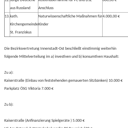
12.
Junge Deutsche
Kostenübernahme für PC und DSL-
600,00 €
aus Russland
Anschluss
13.
kath.
Naturwissenschaftliche Maßnahmen für
4.000,00 €
Kirchengemeinde
Kinder
St. Franziskus
Die Bezirksvertretung Innenstadt-Ost beschließt einstimmig weiterhin
folgende Mittelverteilung im a) investiven und b) konsumtiven Haushalt:
Zu a):
Kaiserstraße (Einbau von feststehenden gemauerten Sitzbänken) 10.000 €
Parkplatz ÖSG Viktoria 7.000 €
Zu b):
Kaiserstraße (Anfinanzierung Spielgeräte ) 5.000 €