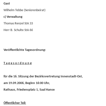
Gast
Wilhelm Tebbe (Seniorenbeirat)
c) Verwaltung
Thomas Renzel StA 33
Herr B. Schulte StA 66
Veröffentlichte Tagesordnung:
T a g e s o r d n u n g
für die 16. Sitzung der Bezirksvertretung Innenstadt-Ost,
am 19.09.2006, Beginn 16:00 Uhr,
Rathaus, Friedensplatz 1, Saal Hanse
Öffentlicher Teil: