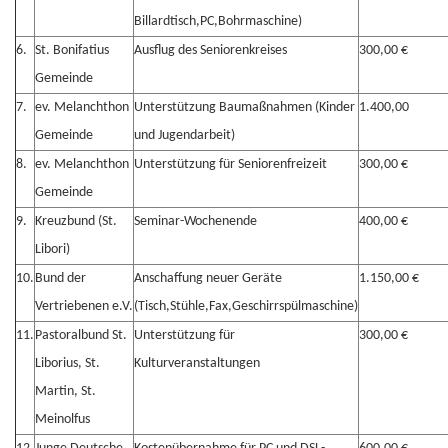
Billardtisch,PC,Bohrmaschine)
6.
St. Bonifatius
Ausflug des Seniorenkreises
300,00 €
Gemeinde
7.
ev. Melanchthon
Unterstützung Baumaßnahmen (Kinder
1.400,00
Gemeinde
und Jugendarbeit)
8.
ev. Melanchthon
Unterstützung für Seniorenfreizeit
300,00 €
Gemeinde
9.
Kreuzbund (St.
Seminar-Wochenende
400,00 €
Libori)
10.
Bund der
Anschaffung neuer Geräte
1.150,00 €
Vertriebenen e.V.
(Tisch,Stühle,Fax,Geschirrspülmaschine)
11.
Pastoralbund St.
Unterstützung für
300,00 €
Liborius, St.
Kulturveranstaltungen
Martin, St.
Meinolfus