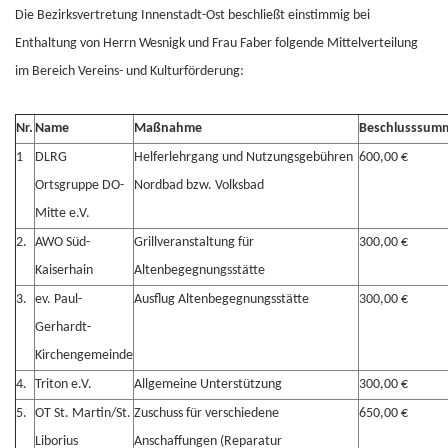
Die Bezirksvertretung Innenstadt-Ost beschließt einstimmig bei
Enthaltung von Herrn Wesnigk und Frau Faber folgende Mittelverteilung
im Bereich Vereins- und Kulturförderung:
Nr.
Name
Maßnahme
Beschlusssum
1
DLRG
Helferlehrgang und Nutzungsgebühren
600,00 €
Ortsgruppe DO-
Nordbad bzw. Volksbad
Mitte e.V.
2.
AWO Süd-
Grillveranstaltung für
300,00 €
Kaiserhain
Altenbegegnungsstätte
3.
ev. Paul-
Ausflug Altenbegegnungsstätte
300,00 €
Gerhardt-
Kirchengemeinde
4.
Triton e.V.
Allgemeine Unterstützung
300,00 €
5.
OT St. Martin/St.
Zuschuss für verschiedene
650,00 €
Liborius
Anschaffungen (Reparatur