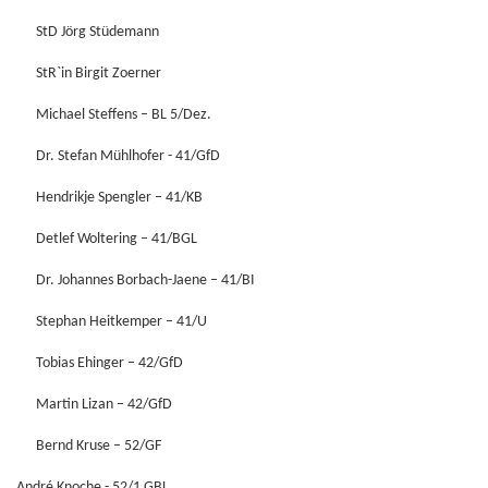
StD Jörg Stüdemann
StR`in Birgit Zoerner
Michael Steffens – BL 5/Dez.
Dr. Stefan Mühlhofer - 41/GfD
Hendrikje Spengler – 41/KB
Detlef Woltering – 41/BGL
Dr. Johannes Borbach-Jaene – 41/BI
Stephan Heitkemper – 41/U
Tobias Ehinger – 42/GfD
Martin Lizan – 42/GfD
Bernd Kruse – 52/GF
André Knoche - 52/1 GBL