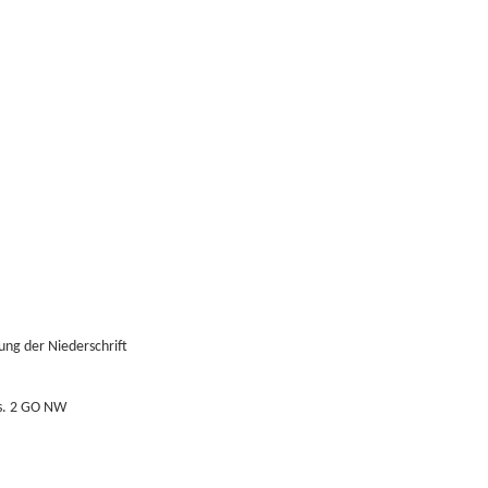
ng der Niederschrift
bs. 2 GO NW