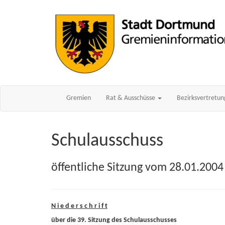
Gremien
Rat & Ausschüsse
Bezirksvertretu
Schulausschuss
öffentliche Sitzung vom 28.01.2004
N i e d e r s c h r i f t
über die 39. Sitzung des Schulausschusses