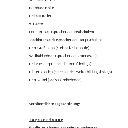
Waltraud Frische
Bernhard Nolte
Helmut Röller
5. Gäste
Peter Brekau (Sprecher der Realschulen)
Joachim Eckardt (Sprecher der Hauptschulen)
Herr Großmann (Kreispolizeibehörde)
Willibald Jöhren (Sprecher der Gymnasien)
Heinz Mai (Sprecher der Berufskollegs)
Dieter Röhrich (Sprecher des Weiterbildungskollegs)
Herr Völkel (Kreispolizeibehörde)
Veröffentlichte Tagesordnung:
T a g e s o r d n u n g