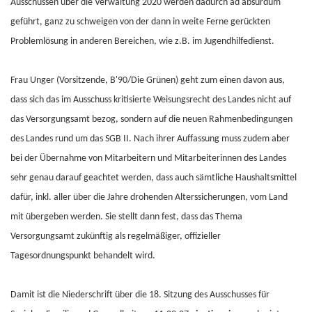
Ausschüssen über die Verwaltung 2020 werden dadurch ad absurdum
geführt, ganz zu schweigen von der dann in weite Ferne gerückten
Problemlösung in anderen Bereichen, wie z.B. im Jugendhilfedienst.
Frau Unger (Vorsitzende, B'90/Die Grünen) geht zum einen davon aus,
dass sich das im Ausschuss kritisierte Weisungsrecht des Landes nicht auf
das Versorgungsamt bezog, sondern auf die neuen Rahmenbedingungen
des Landes rund um das SGB II. Nach ihrer Auffassung muss zudem aber
bei der Übernahme von Mitarbeitern und Mitarbeiterinnen des Landes
sehr genau darauf geachtet werden, dass auch sämtliche Haushaltsmittel
dafür, inkl. aller über die Jahre drohenden Alterssicherungen, vom Land
mit übergeben werden. Sie stellt dann fest, dass das Thema
Versorgungsamt zukünftig als regelmäßiger, offizieller
Tagesordnungspunkt behandelt wird.
Damit ist die Niederschrift über die 18. Sitzung des Ausschusses für