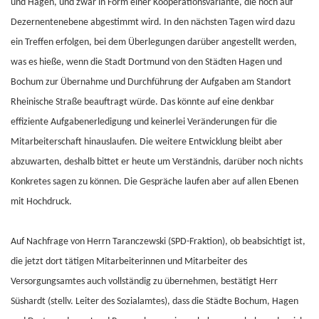
und Hagen, und zwar in Form einer Kooperationsvariante, die noch auf
Dezernentenebene abgestimmt wird. In den nächsten Tagen wird dazu
ein Treffen erfolgen, bei dem Überlegungen darüber angestellt werden,
was es hieße, wenn die Stadt Dortmund von den Städten Hagen und
Bochum zur Übernahme und Durchführung der Aufgaben am Standort
Rheinische Straße beauftragt würde. Das könnte auf eine denkbar
effiziente Aufgabenerledigung und keinerlei Veränderungen für die
Mitarbeiterschaft hinauslaufen. Die weitere Entwicklung bleibt aber
abzuwarten, deshalb bittet er heute um Verständnis, darüber noch nichts
Konkretes sagen zu können. Die Gespräche laufen aber auf allen Ebenen
mit Hochdruck.
Auf Nachfrage von Herrn Taranczewski (SPD-Fraktion), ob beabsichtigt ist,
die jetzt dort tätigen Mitarbeiterinnen und Mitarbeiter des
Versorgungsamtes auch vollständig zu übernehmen, bestätigt Herr
Süshardt (stellv. Leiter des Sozialamtes), dass die Städte Bochum, Hagen