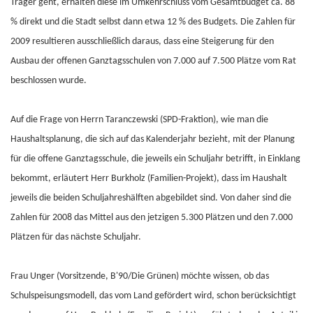
Träger geht, erhalten diese im Umkehrschluss vom Gesamtbudget ca. 88
% direkt und die Stadt selbst dann etwa 12 % des Budgets. Die Zahlen für
2009 resultieren ausschließlich daraus, dass eine Steigerung für den
Ausbau der offenen Ganztagsschulen von 7.000 auf 7.500 Plätze vom Rat
beschlossen wurde.
Auf die Frage von Herrn Taranczewski (SPD-Fraktion), wie man die
Haushaltsplanung, die sich auf das Kalenderjahr bezieht, mit der Planung
für die offene Ganztagsschule, die jeweils ein Schuljahr betrifft, in Einklang
bekommt, erläutert Herr Burkholz (Familien-Projekt), dass im Haushalt
jeweils die beiden Schuljahreshälften abgebildet sind. Von daher sind die
Zahlen für 2008 das Mittel aus den jetzigen 5.300 Plätzen und den 7.000
Plätzen für das nächste Schuljahr.
Frau Unger (Vorsitzende, B'90/Die Grünen) möchte wissen, ob das
Schulspeisungsmodell, das vom Land gefördert wird, schon berücksichtigt