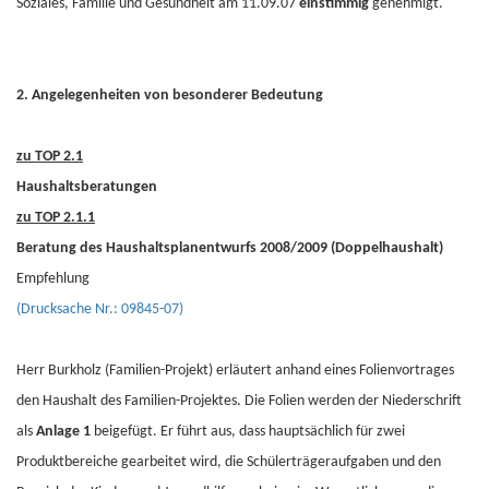
Soziales, Familie und Gesundheit am 11.09.07
einstimmig
genehmigt.
2. Angelegenheiten von besonderer Bedeutung
zu TOP 2.1
Haushaltsberatungen
zu TOP 2.1.1
Beratung des Haushaltsplanentwurfs 2008/2009 (Doppelhaushalt)
Empfehlung
(Drucksache Nr.: 09845-07)
Herr Burkholz (Familien-Projekt) erläutert anhand eines Folienvortrages
den Haushalt des Familien-Projektes. Die Folien werden der Niederschrift
als
Anlage 1
beigefügt. Er führt aus, dass hauptsächlich für zwei
Produktbereiche gearbeitet wird, die Schülerträgeraufgaben und den