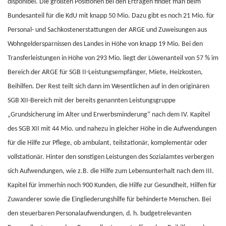
disponibel. Die größten Positionen bei den Erträgen findet man beim
Bundesanteil für die KdU mit knapp 50 Mio. Dazu gibt es noch 21 Mio. für
Personal- und Sachkostenerstattungen der ARGE und Zuweisungen aus
Wohngeldersparnissen des Landes in Höhe von knapp 19 Mio. Bei den
Transferleistungen in Höhe von 293 Mio. liegt der Löwenanteil von 57 % im
Bereich der ARGE für SGB II-Leistungsempfänger, Miete, Heizkosten,
Beihilfen. Der Rest teilt sich dann im Wesentlichen auf in den originären
SGB XII-Bereich mit der bereits genannten Leistungsgruppe
„Grundsicherung im Alter und Erwerbsminderung“ nach dem IV. Kapitel
des SGB XII mit 44 Mio. und nahezu in gleicher Höhe in die Aufwendungen
für die Hilfe zur Pflege, ob ambulant, teilstationär, komplementär oder
vollstationär. Hinter den sonstigen Leistungen des Sozialamtes verbergen
sich Aufwendungen, wie z.B. die Hilfe zum Lebensunterhalt nach dem III.
Kapitel für immerhin noch 900 Kunden, die Hilfe zur Gesundheit, Hilfen für
Zuwanderer sowie die Eingliederungshilfe für behinderte Menschen. Bei
den steuerbaren Personalaufwendungen, d. h. budgetrelevanten