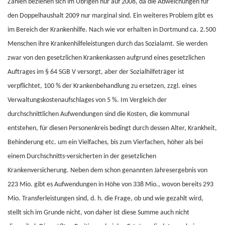
Zahlen beziehen sich im Übrigen nur auf 2008, da die Abweichungen für
den Doppelhaushalt 2009 nur marginal sind. Ein weiteres Problem gibt es
im Bereich der Krankenhilfe. Nach wie vor erhalten in Dortmund ca. 2.500
Menschen ihre Krankenhilfeleistungen durch das Sozialamt. Sie werden
zwar von den gesetzlichen Krankenkassen aufgrund eines gesetzlichen
Auftrages im § 64 SGB V versorgt, aber der Sozialhilfeträger ist
verpflichtet, 100 % der Krankenbehandlung zu ersetzen, zzgl. eines
Verwaltungskostenaufschlages von 5 %. Im Vergleich der
durchschnittlichen Aufwendungen sind die Kosten, die kommunal
entstehen, für diesen Personenkreis bedingt durch dessen Alter, Krankheit,
Behinderung etc. um ein Vielfaches, bis zum Vierfachen, höher als bei
einem Durchschnitts-versicherten in der gesetzlichen
Krankenversicherung. Neben dem schon genannten Jahresergebnis von
223 Mio. gibt es Aufwendungen in Höhe von 338 Mio., wovon bereits 293
Mio. Transferleistungen sind, d. h. die Frage, ob und wie gezahlt wird,
stellt sich im Grunde nicht, von daher ist diese Summe auch nicht