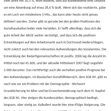
zwei Jahre mit 30,5 %, wohl wissend, dass auf Bundesebene eine Debatte
um eine Absenkung auf etwa 28,6 % läuft. Wenn sich das realisierte, gäbe
es ein Loch von mindestens 3 Mio., das kann aber heute nicht genau
definiert werden. Daher gibt es gerade bei den großen Positionen des
Sozialhaushaltes leider viele Variablen. Er hofft allerdings, dass sich die
gute Arbeit der ARGE weiter verstetigt, und dass sich die positiven
Entwicklungen auf dem Arbeitsmarkt auch in Dortmund niederschlagen,
nicht zuletzt auch bei den relevanten Aufwendungen des Sozialamtes. Die
Entwicklung der Bedarfsgemeinschaften ist positiv. 2006 lag die Anzahl im
Mittel noch bei 45.600, und der aktuelle Mittelwert 2007 liegt ungefähr
2.000 darunter. Das rechtfertigt auch die verhalten positive Prognose bei
den Aufwendungen. Im klassischen Sozialhilfebereich, dem SGB XII, gibt es
nach wie vor ein Problem mit der Demographie - Stichwort
Grundsicherung im Alter und bei Erwerbsminderung nach dem IV. Kapitel
des SGB XII. Hier steigen die Kundenzahlen, demographisch bedingt,
langsam, aber stetig an. Kalkuliert wurde hier eine 6%ige Steigerung. Die