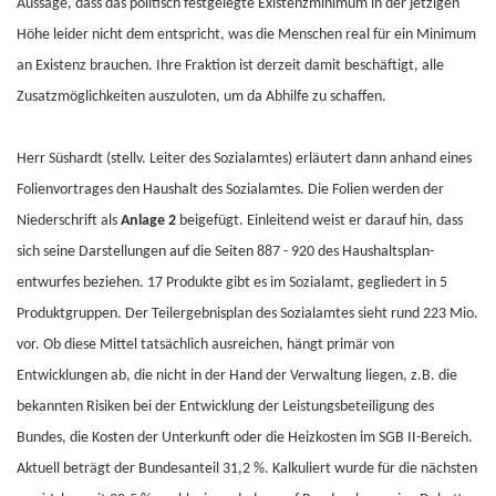
Aussage, dass das politisch festgelegte Existenzminimum in der jetzigen
Höhe leider nicht dem entspricht, was die Menschen real für ein Minimum
an Existenz brauchen. Ihre Fraktion ist derzeit damit beschäftigt, alle
Zusatzmöglichkeiten auszuloten, um da Abhilfe zu schaffen.
Herr Süshardt (stellv. Leiter des Sozialamtes) erläutert dann anhand eines
Folienvortrages den Haushalt des Sozialamtes. Die Folien werden der
Niederschrift als
Anlage 2
beigefügt. Einleitend weist er darauf hin, dass
sich seine Darstellungen auf die Seiten 887 - 920 des Haushaltsplan-
entwurfes beziehen. 17 Produkte gibt es im Sozialamt, gegliedert in 5
Produktgruppen. Der Teilergebnisplan des Sozialamtes sieht rund 223 Mio.
vor. Ob diese Mittel tatsächlich ausreichen, hängt primär von
Entwicklungen ab, die nicht in der Hand der Verwaltung liegen, z.B. die
bekannten Risiken bei der Entwicklung der Leistungsbeteiligung des
Bundes, die Kosten der Unterkunft oder die Heizkosten im SGB II-Bereich.
Aktuell beträgt der Bundesanteil 31,2 %. Kalkuliert wurde für die nächsten