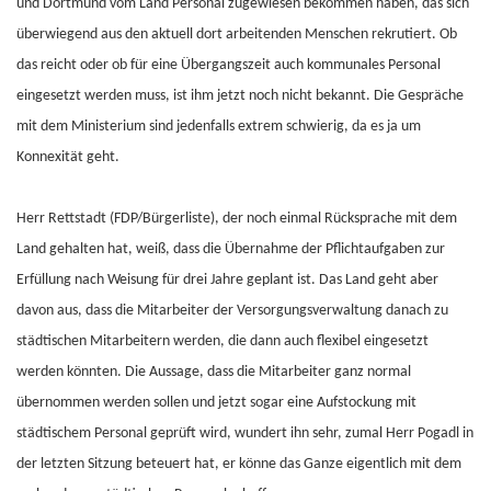
und Dortmund vom Land Personal zugewiesen bekommen haben, das sich
überwiegend aus den aktuell dort arbeitenden Menschen rekrutiert. Ob
das reicht oder ob für eine Übergangszeit auch kommunales Personal
eingesetzt werden muss, ist ihm jetzt noch nicht bekannt. Die Gespräche
mit dem Ministerium sind jedenfalls extrem schwierig, da es ja um
Konnexität geht.
Herr Rettstadt (FDP/Bürgerliste), der noch einmal Rücksprache mit dem
Land gehalten hat, weiß, dass die Übernahme der Pflichtaufgaben zur
Erfüllung nach Weisung für drei Jahre geplant ist. Das Land geht aber
davon aus, dass die Mitarbeiter der Versorgungsverwaltung danach zu
städtischen Mitarbeitern werden, die dann auch flexibel eingesetzt
werden könnten. Die Aussage, dass die Mitarbeiter ganz normal
übernommen werden sollen und jetzt sogar eine Aufstockung mit
städtischem Personal geprüft wird, wundert ihn sehr, zumal Herr Pogadl in
der letzten Sitzung beteuert hat, er könne das Ganze eigentlich mit dem