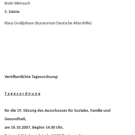
Bodo Weirauch
5. Gäste:
Klaus Großjohann (Kuratorium Deutsche Altershilfe)
Veröffentlichte Tagesordnung:
T a g e s o r d n u n g
für die 19. Sitzung des Ausschusses für Soziales, Familie und
Gesundheit,
am 16.10.2007, Beginn 14.00 Uhr,