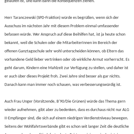
gelaufen ist, und kann dann die Konsequenzen ziehen.
Herr Taranczewski (SPD-Fraktion) würde es begrüßen, wenn sich der
Ausschuss im nächsten Jahr mit diesem Problem einmal umfassender
befassen würde. Wer Anspruch auf diese Beihilfen hat, ist ja heute schon
bekannt, weil die Schulen oder die MitarbeiterInnen im Bereich der
offenen Ganztagsschule sehr wohl unterscheiden können, ob Eltern das
vorhandene Geld lieber vertrinken oder ob wirkliche Armut vorherrscht. Es
geht darum, Kindern eine Mahlzeit zur Verfügung zu stellen, und daher ist
er auch über dieses Projekt froh. Zwei Jahre sind besser als gar nichts.
Danach kann man immer noch schauen, was verbesserungswürdig ist.
Auch Frau Unger (Vorsitzende, B'90/Die Grünen) würde das Thema gern
wieder aufnehmen, gibt aber zu bedenken, dass es durchaus nicht nur ALG
II-Empfänger sind, die sich auf einem niedrigen Verdienstniveau bewegen.
Seitens der Wohlfahrtsverbände gibt es schon seit langer Zeit die deutliche