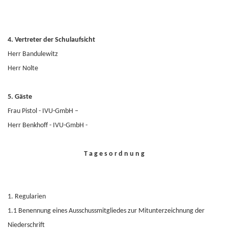
4.
Vertreter der Schulaufsicht
Herr Bandulewitz
Herr Nolte
5.
Gäste
Frau Pistol - IVU-GmbH –
Herr Benkhoff - IVU-GmbH -
T a g e s o r d n u n g
1.
Regularien
1.1 Benennung eines Ausschussmitgliedes zur Mitunterzeichnung der
Niederschrift