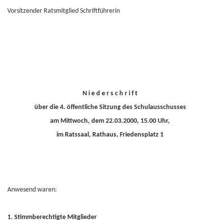
Vorsitzender Ratsmitglied Schriftführerin
N i e d e r s c h r i f t
über die 4. öffentliche Sitzung des Schulausschusses
am Mittwoch, dem 22.03.2000, 15.00 Uhr,
im Ratssaal, Rathaus, Friedensplatz 1
Anwesend waren:
1.
Stimmberechtigte Mitglieder