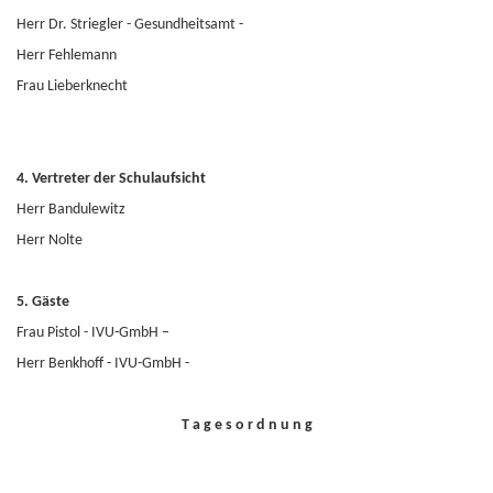
Herr Dr. Striegler - Gesundheitsamt -
Herr Fehlemann
Frau Lieberknecht
4. Vertreter der Schulaufsicht
Herr Bandulewitz
Herr Nolte
5. Gäste
Frau Pistol - IVU-GmbH –
Herr Benkhoff - IVU-GmbH -
T a g e s o r d n u n g