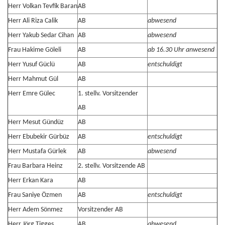
Herr Volkan Tevfik Baran
AB
Herr Ali Riza Calik
AB
abwesend
Herr Yakub Sedar Cihan
AB
abwesend
Frau Hakime Göleli
AB
ab 16.30 Uhr anwesend
Herr Yusuf Güclü
AB
entschuldigt
Herr Mahmut Gül
AB
Herr Emre Gülec
1. stellv. Vorsitzender
AB
Herr Mesut Gündüz
AB
Herr Ebubekir Gürbüz
AB
entschuldigt
Herr Mustafa Gürlek
AB
abwesend
Frau Barbara Heinz
2. stellv. Vorsitzende AB
Herr Erkan Kara
AB
Frau Saniye Özmen
AB
entschuldigt
Herr Adem Sönmez
Vorsitzender AB
Herr Jörg Tigges
AB
abwesend