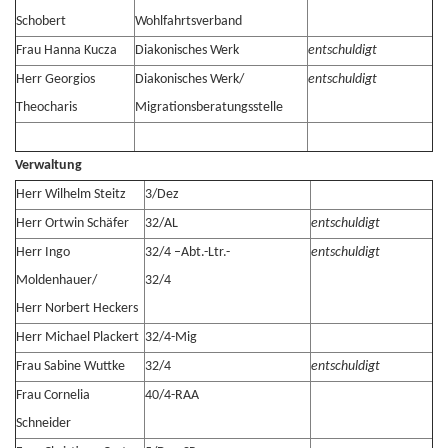
Schobert
Wohlfahrtsverband
Frau Hanna Kucza
Diakonisches Werk
entschuldigt
Herr Georgios
Diakonisches Werk/
entschuldigt
Theocharis
Migrationsberatungsstelle
Verwaltung
Herr Wilhelm Steitz
3/Dez
Herr Ortwin Schäfer
32/AL
entschuldigt
Herr Ingo
32/4 –Abt.-Ltr.-
entschuldigt
Moldenhauer/
32/4
Herr Norbert Heckers
Herr Michael Plackert
32/4-Mig
Frau Sabine Wuttke
32/4
entschuldigt
Frau Cornelia
40/4-RAA
Schneider