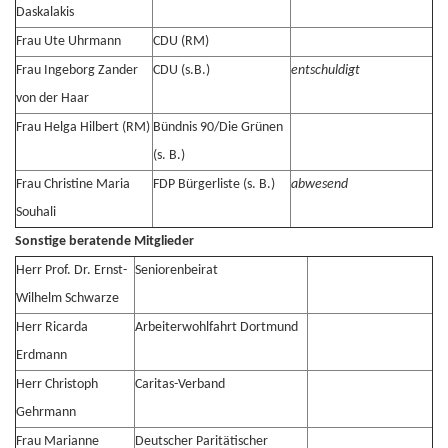
Daskalakis
Frau Ute Uhrmann
CDU (RM)
Frau Ingeborg Zander
CDU (s.B.)
entschuldigt
von der Haar
Frau Helga Hilbert (RM)
Bündnis 90/Die Grünen
(s. B.)
Frau Christine Maria
FDP Bürgerliste (s. B.)
abwesend
Souhali
Sonstige beratende Mitglieder
Herr Prof. Dr. Ernst-
Seniorenbeirat
Wilhelm Schwarze
Herr Ricarda
Arbeiterwohlfahrt Dortmund
Erdmann
Herr Christoph
Caritas-Verband
Gehrmann
Frau Marianne
Deutscher Paritätischer