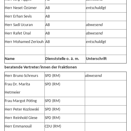
Herr Neset Özümer
AB
entschuldigt
Herr Erhan Sevis
AB
Herr Sadi Ucuran
AB
abwesend
Herr Rafet Ünal
AB
abwesend
Herr Mohamed Zeriouh
AB
entschuldigt
Name
Dienststelle o. ä. m.
Unterschrift
beratende Vertreter/innen der Fraktionen
Herr Bruno Schreurs
SPD (RM)
abwesend
Frau Dr. Marita
SPD (RM)
Hetmeier
Frau Margot Pöting
SPD (RM)
Herr Peter Kozlowski
SPD (RM)
Herr Reinhold Giese
SPD (RM)
Herr Emmanouil
CDU (RM)