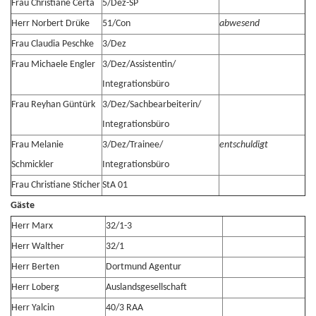
Frau Christiane Certa
5/Dez-SP
Herr Norbert Drüke
51/Con
abwesend
Frau Claudia Peschke
3/Dez
Frau Michaele Engler
3/Dez/Assistentin/
Integrationsbüro
Frau Reyhan Güntürk
3/Dez/Sachbearbeiterin/
Integrationsbüro
Frau Melanie
3/Dez/Trainee/
entschuldigt
Schmickler
Integrationsbüro
Frau Christiane Sticher
StA 01
Gäste
Herr Marx
32/1-3
Herr Walther
32/1
Herr Berten
Dortmund Agentur
Herr Loberg
Auslandsgesellschaft
Herr Yalcin
40/3 RAA