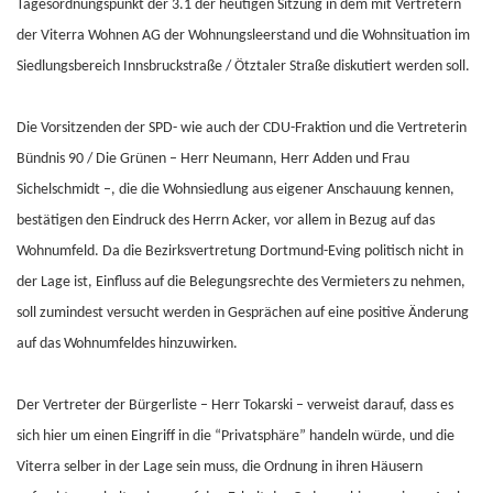
Tagesordnungspunkt der 3.1 der heutigen Sitzung in dem mit Vertretern
der Viterra Wohnen AG der Wohnungsleerstand und die Wohnsituation im
Siedlungsbereich Innsbruckstraße / Ötztaler Straße diskutiert werden soll.
Die Vorsitzenden der SPD- wie auch der CDU-Fraktion und die Vertreterin
Bündnis 90 / Die Grünen – Herr Neumann, Herr Adden und Frau
Sichelschmidt –, die die Wohnsiedlung aus eigener Anschauung kennen,
bestätigen den Eindruck des Herrn Acker, vor allem in Bezug auf das
Wohnumfeld. Da die Bezirksvertretung Dortmund-Eving politisch nicht in
der Lage ist, Einfluss auf die Belegungsrechte des Vermieters zu nehmen,
soll zumindest versucht werden in Gesprächen auf eine positive Änderung
auf das Wohnumfeldes hinzuwirken.
Der Vertreter der Bürgerliste – Herr Tokarski – verweist darauf, dass es
sich hier um einen Eingriff in die “Privatsphäre” handeln würde, und die
Viterra selber in der Lage sein muss, die Ordnung in ihren Häusern