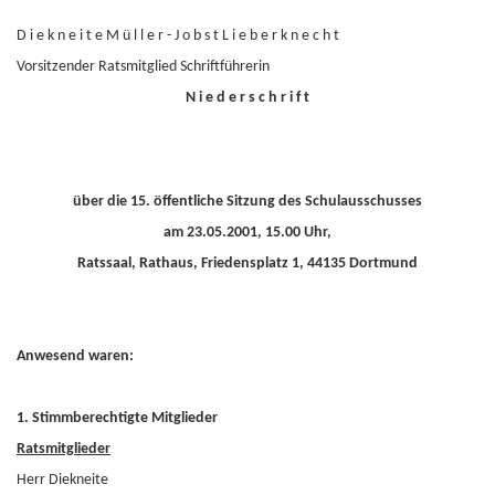
D i e k n e i t e M ü l l e r - J o b s t L i e b e r k n e c h t
Vorsitzender Ratsmitglied Schriftführerin
N i e d e r s c h r i f t
über die 15. öffentliche Sitzung des Schulausschusses
am 23.05.2001, 15.00 Uhr,
Ratssaal, Rathaus, Friedensplatz 1, 44135 Dortmund
Anwesend waren:
1. Stimmberechtigte Mitglieder
Ratsmitglieder
Herr Diekneite