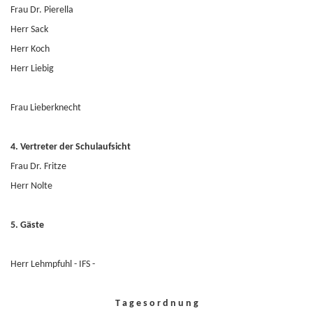
Frau Dr. Pierella
Herr Sack
Herr Koch
Herr Liebig
Frau Lieberknecht
4. Vertreter der Schulaufsicht
Frau Dr. Fritze
Herr Nolte
5. Gäste
Herr Lehmpfuhl - IFS -
T a g e s o r d n u n g