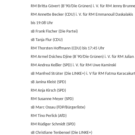
RM Britta Gövert (B’90/Die Grünen) i. V. für RM Jenny Brunn
RM Annette Becker (CDU) i. V. für RM Emmanouil Daskalakis
bis 19:08 Uhr
sB Frank Fischer (Die Partei)
sB Tanja Flur (CDU)
RM Thorsten Hoffmann (CDU) bis 17:45 Uhr
RM Armel Dsicheu Djine (B`90/Die Grünen) i. V. für
RM Julian 
RM Andrea Keßler (SPD) i. V. für RM Uwe Kaminski
sB Manfred Sträter (Die LINKE+) i. V für RM Fatma Karacakur
sB Janina Kleist (SPD)
RM Anja Kirsch (SPD)
RM Susanne Meyer (SPD)
sB Marc Ossau (FDP/Bürgerliste)
RM Tino Perlick (AfD)
RM Rüdiger Schmidt (SPD)
sB Christiane Tenbensel (Die LINKE+)