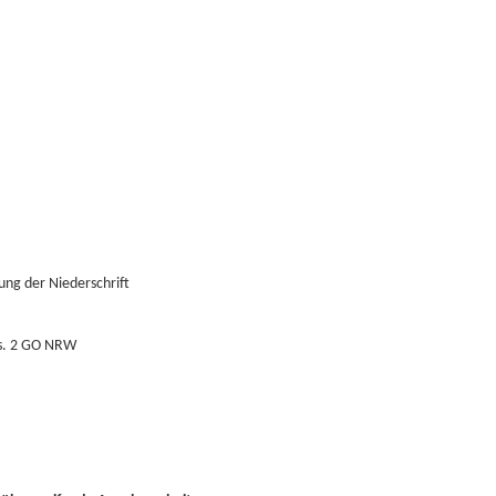
ng der Niederschrift
bs. 2 GO NRW