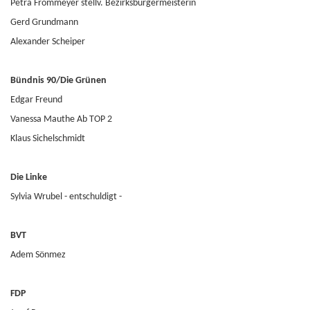
Petra Frommeyer stellv. Bezirksbürgermeisterin
Gerd Grundmann
Alexander Scheiper
Bündnis 90/Die Grünen
Edgar Freund
Vanessa Mauthe Ab TOP 2
Klaus Sichelschmidt
Die Linke
Sylvia Wrubel - entschuldigt -
BVT
Adem Sönmez
FDP