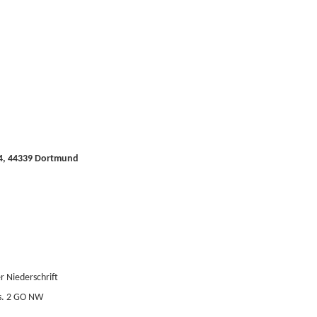
-4, 44339 Dortmund
 Niederschrift
bs. 2 GO NW