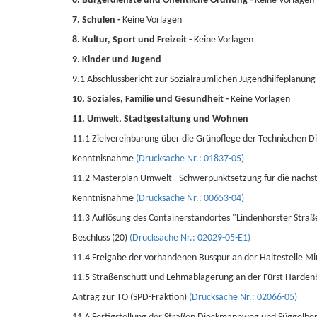
6. Bürgerdienste und Öffentliche Ordnung -
Keine Vorlagen
7. Schulen -
Keine Vorlagen
8. Kultur, Sport und Freizeit -
Keine Vorlagen
9. Kinder und Jugend
9.1 Abschlussbericht zur Sozialräumlichen Jugendhilfeplanu
10. Soziales, Familie und Gesundheit -
Keine Vorlagen
11. Umwelt, Stadtgestaltung und Wohnen
11.1 Zielvereinbarung über die Grünpflege der Technischen Di
Kenntnisnahme
(Drucksache Nr.: 01837-05)
11.2 Masterplan Umwelt - Schwerpunktsetzung für die nächst
Kenntnisnahme
(Drucksache Nr.: 00653-04)
11.3 Auflösung des Containerstandortes "Lindenhorster Stra
Beschluss (20)
(Drucksache Nr.: 02029-05-E1)
11.4 Freigabe der vorhandenen Busspur an der Haltestelle Mini
11.5 Straßenschutt und Lehmablagerung an der Fürst Harden
Antrag zur TO (SPD-Fraktion)
(Drucksache Nr.: 02066-05)