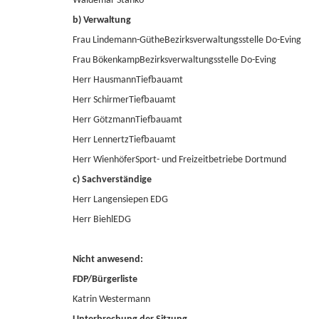
Waldemar Stanko
b) Verwaltung
Frau Lindemann-GütheBezirksverwaltungsstelle Do-Eving
Frau BökenkampBezirksverwaltungsstelle Do-Eving
Herr HausmannTiefbauamt
Herr SchirmerTiefbauamt
Herr GötzmannTiefbauamt
Herr LennertzTiefbauamt
Herr WienhöferSport- und Freizeitbetriebe Dortmund
c) Sachverständige
Herr Langensiepen EDG
Herr BiehlEDG
Nicht anwesend:
FDP/Bürgerliste
Katrin Westermann