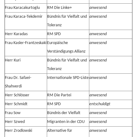
Frau Karacakurtoglu
RM Die Linke+
anwesend
Frau Karaca-Tekdemir
Bündnis für Vielfalt und
anwesend
Toleranz
Herr Karadas
RM SPD
anwesend
Frau Kasler-Frantzeskaki
Europäische
anwesend
Verständigungs Allianz
Herr Kuri
Bündnis für Vielfalt und
anwesend
Toleranz
Frau Dr. Safaei-
Internationale SPD-Liste
anwesend
Shahverdi
Herr Schlösser
RM Die Partei
anwesend
Herr Schmidt
RM SPD
entschuldigt
Frau Sow
Bündnis der Vielfalt
anwesend
Herr Szwed
Migranten in der CDU
anwesend
Herr Zrodlowski
Alternative für
anwesend