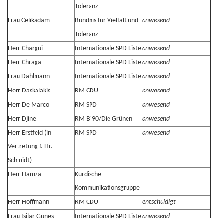
Toleranz
Frau Celikadam
Bündnis für Vielfalt und
anwesend
Toleranz
Herr Chargui
Internationale SPD-Liste
anwesend
Herr Chraga
Internationale SPD-Liste
anwesend
Frau Dahlmann
Internationale SPD-Liste
anwesend
Herr Daskalakis
RM CDU
anwesend
Herr De Marco
RM SPD
anwesend
Herr Djine
RM B´90/Die Grünen
anwesend
Herr Erstfeld
(in
RM SPD
anwesend
Vertretung f. Hr.
Schmidt)
Herr Hamza
Kurdische
-------------
Kommunikationsgruppe
Herr Hoffmann
RM CDU
entschuldigt
Frau Işilar-Güneş
Internationale SPD-Liste
anwesend