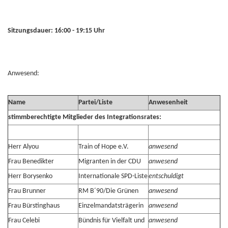
Sitzungsdauer: 16:00 - 19:15 Uhr
Anwesend:
Name
Partei/Liste
Anwesenheit
stimmberechtigte Mitglieder des Integrationsrates:
Herr Alyou
Train of Hope e.V.
anwesend
Frau Benedikter
Migranten in der CDU
anwesend
Herr Borysenko
Internationale SPD-Liste
entschuldigt
Frau Brunner
RM B´90/Die Grünen
anwesend
Frau Bürstinghaus
Einzelmandatsträgerin
anwesend
Frau Celebi
Bündnis für Vielfalt und
anwesend