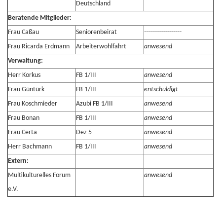
Deutschland
Beratende Mitglieder:
Frau Caßau
Seniorenbeirat
-------------------
Frau Ricarda Erdmann
Arbeiterwohlfahrt
anwesend
Verwaltung:
Herr Korkus
FB 1/III
anwesend
Frau Güntürk
FB 1/III
entschuldigt
Frau Koschmieder
Azubi FB 1/III
anwesend
Frau Bonan
FB 1/III
anwesend
Frau Certa
Dez 5
anwesend
Herr Bachmann
FB 1/III
anwesend
Extern:
Multikulturelles Forum
anwesend
e.V.