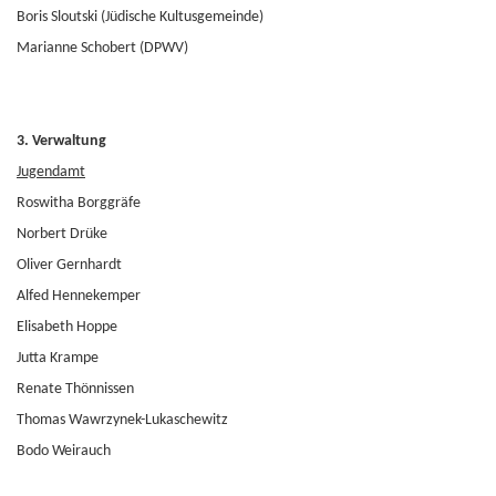
Boris Sloutski (Jüdische Kultusgemeinde)
Marianne Schobert (DPWV)
3. Verwaltung
Jugendamt
Roswitha Borggräfe
Norbert Drüke
Oliver Gernhardt
Alfed Hennekemper
Elisabeth Hoppe
Jutta Krampe
Renate Thönnissen
Thomas Wawrzynek-Lukaschewitz
Bodo Weirauch