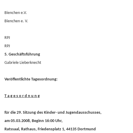
Bienchen e.V.
Bienchen e. V.
RPJ
RPJ
5. Geschäftsführung
Gabriele Lieberknecht
Veröffentlichte Tagesordnung:
T a g e s o r d n u n g
für die 29. Sitzung des Kinder- und Jugendausschusses,
am 05.03.2008, Beginn 16:00 Uhr,
Ratssaal, Rathaus, Friedensplatz 1, 44135 Dortmund