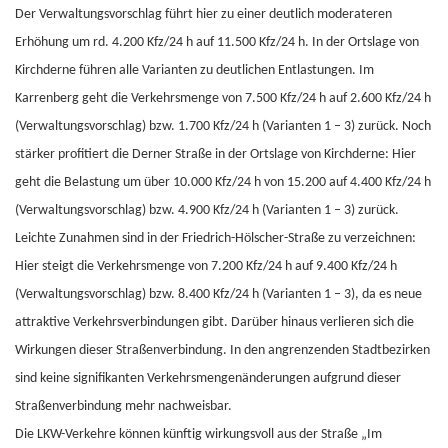
Der Verwaltungsvorschlag führt hier zu einer deutlich moderateren
Erhöhung um rd. 4.200 Kfz/24 h auf 11.500 Kfz/24 h. In der Ortslage von
Kirchderne führen alle Varianten zu deutlichen Entlastungen. Im
Karrenberg geht die Verkehrsmenge von 7.500 Kfz/24 h auf 2.600 Kfz/24 h
(Verwaltungsvorschlag) bzw. 1.700 Kfz/24 h (Varianten 1 – 3) zurück. Noch
stärker profitiert die Derner Straße in der Ortslage von Kirchderne: Hier
geht die Belastung um über 10.000 Kfz/24 h von 15.200 auf 4.400 Kfz/24 h
(Verwaltungsvorschlag) bzw. 4.900 Kfz/24 h (Varianten 1 – 3) zurück.
Leichte Zunahmen sind in der Friedrich-Hölscher-Straße zu verzeichnen:
Hier steigt die Verkehrsmenge von 7.200 Kfz/24 h auf 9.400 Kfz/24 h
(Verwaltungsvorschlag) bzw. 8.400 Kfz/24 h (Varianten 1 – 3), da es neue
attraktive Verkehrsverbindungen gibt. Darüber hinaus verlieren sich die
Wirkungen dieser Straßenverbindung. In den angrenzenden Stadtbezirken
sind keine signifikanten Verkehrsmengenänderungen aufgrund dieser
Straßenverbindung mehr nachweisbar.
Die LKW-Verkehre können künftig wirkungsvoll aus der Straße „Im