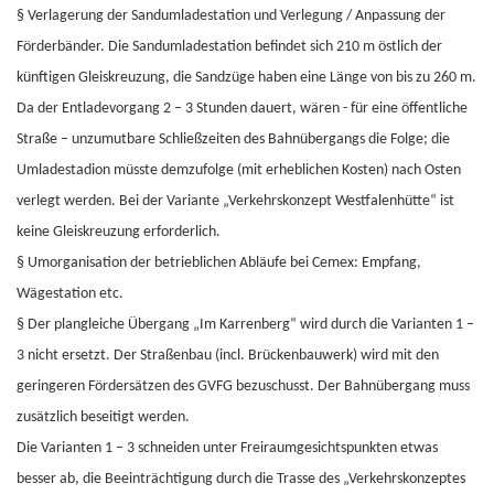
§
Verlagerung der Sandumladestation und Verlegung / Anpassung der
Förderbänder. Die Sandumladestation befindet sich 210 m östlich der
künftigen Gleiskreuzung, die Sandzüge haben eine Länge von bis zu 260 m.
Da der Entladevorgang 2 – 3 Stunden dauert, wären - für eine öffentliche
Straße – unzumutbare Schließzeiten des Bahnübergangs die Folge; die
Umladestadion müsste demzufolge (mit erheblichen Kosten) nach Osten
verlegt werden. Bei der Variante „Verkehrskonzept Westfalenhütte“ ist
keine Gleiskreuzung erforderlich.
§
Umorganisation der betrieblichen Abläufe bei Cemex: Empfang,
Wägestation etc.
§
Der plangleiche Übergang „Im Karrenberg“ wird durch die Varianten 1 –
3 nicht ersetzt. Der Straßenbau (incl. Brückenbauwerk) wird mit den
geringeren Fördersätzen des GVFG bezuschusst. Der Bahnübergang muss
zusätzlich beseitigt werden.
Die Varianten 1 – 3 schneiden unter Freiraumgesichtspunkten etwas
besser ab, die Beeinträchtigung durch die Trasse des „Verkehrskonzeptes