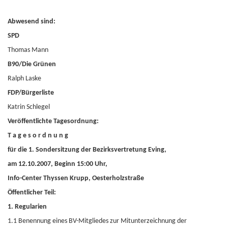
Abwesend sind:
SPD
Thomas Mann
B90/Die Grünen
Ralph Laske
FDP/Bürgerliste
Katrin Schlegel
Veröffentlichte Tagesordnung:
T a g e s o r d n u n g
für die 1. Sondersitzung der Bezirksvertretung Eving,
am 12.10.2007, Beginn 15:00 Uhr,
Info-Center Thyssen Krupp, Oesterholzstraße
Öffentlicher Teil:
1. Regularien
1.1 Benennung eines BV-Mitgliedes zur Mitunterzeichnung der