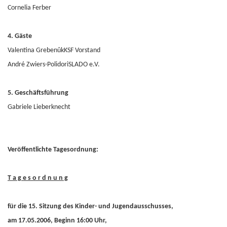
Cornelia Ferber
4. Gäste
Valentina GrebenûkKSF Vorstand
André Zwiers-PolidoriSLADO e.V.
5. Geschäftsführung
Gabriele Lieberknecht
Veröffentlichte Tagesordnung:
T a g e s o r d n u n g
für die 15. Sitzung des Kinder- und Jugendausschusses,
am 17.05.2006, Beginn 16:00 Uhr,