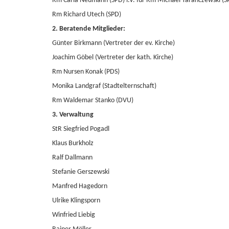
Rm Carla Neumann (SPD) i.V. für Rm Michael Taranczewski (S
Rm Richard Utech (SPD)
2. Beratende Mitglieder:
Günter Birkmann (Vertreter der ev. Kirche)
Joachim Göbel (Vertreter der kath. Kirche)
Rm Nursen Konak (PDS)
Monika Landgraf (Stadtelternschaft)
Rm Waldemar Stanko (DVU)
3. Verwaltung
StR Siegfried Pogadl
Klaus Burkholz
Ralf Dallmann
Stefanie Gerszewski
Manfred Hagedorn
Ulrike Klingsporn
Winfried Liebig