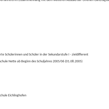
verfahrens im Zusammenhang mit dem weiteren Ausbau der Offenen Ganztagss
 Schülerinnen und Schüler in der Sekundarstufe I - zieldifferent
schule Nette ab Beginn des Schuljahres 2005/06 (01.08.2005)
chule Eichlinghofen