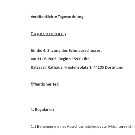
Veröffentlichte Tagesordnung:
T a g e s o r d n u n g
für die 4. Sitzung des Schulausschusses,
am 11.05.2005, Beginn 15:00 Uhr,
Ratssaal, Rathaus, Friedensplatz 1, 44135 Dortmund
Öffentlicher Teil:
1. Regularien
1.1 Benennung eines Ausschussmitgliedes zur Mitunterzeichnu