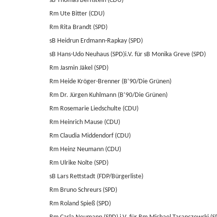
sB Thomas Bernstein (CDU)
Rm Ute Bitter (CDU)
Rm Rita Brandt (SPD)
sB Heidrun Erdmann-Rapkay (SPD)
sB Hans-Udo Neuhaus (SPD)i.V. für sB Monika Greve (SPD)
Rm Jasmin Jäkel (SPD)
Rm Heide Kröger-Brenner (B’90/Die Grünen)
Rm Dr. Jürgen Kuhlmann (B’90/Die Grünen)
Rm Rosemarie Liedschulte (CDU)
Rm Heinrich Mause (CDU)
Rm Claudia Middendorf (CDU)
Rm Heinz Neumann (CDU)
Rm Ulrike Nolte (SPD)
sB Lars Rettstadt (FDP/Bürgerliste)
Rm Bruno Schreurs (SPD)
Rm Roland Spieß (SPD)