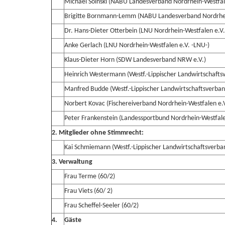
Michael Soinski (NABU Landesverband Nordrhein-Westfal
Brigitte Bornmann-Lemm (NABU Landesverband Nordrhei
Dr. Hans-Dieter Otterbein (LNU Nordrhein-Westfalen e.V.
Anke Gerlach (LNU Nordrhein-Westfalen e.V. -LNU-)
Klaus-Dieter Horn (SDW Landesverband NRW e.V.)
Heinrich Westermann (Westf.-Lippischer Landwirtschaftsv
Manfred Budde (Westf.-Lippischer Landwirtschaftsverban
Norbert Kovac (Fischereiverband Nordrhein-Westfalen e.V
Peter Frankenstein (Landessportbund Nordrhein-Westfale
2. Mitglieder ohne Stimmrecht:
Kai Schmiemann (Westf.-Lippischer Landwirtschaftsverban
3. Verwaltung
Frau Terme (60/2)
Frau Viets (60/ 2)
Frau Scheffel-Seeler (60/2)
4.
Gäste