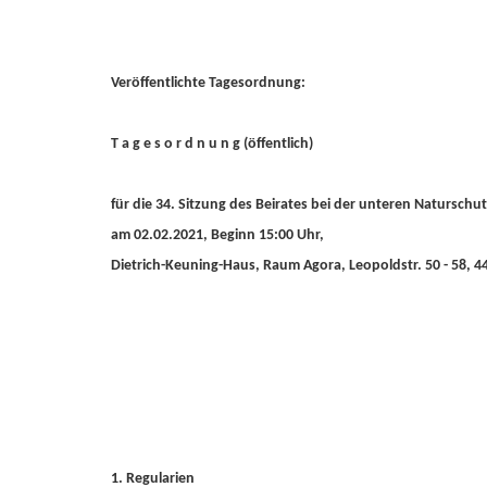
Veröffentlichte Tagesordnung:
T a g e s o r d n u n g (öffentlich)
für die 34. Sitzung des Beirates bei der unteren Natursch
am 02.02.2021, Beginn 15:00 Uhr,
Dietrich-Keuning-Haus, Raum Agora, Leopoldstr. 50 - 58,
1. Regularien