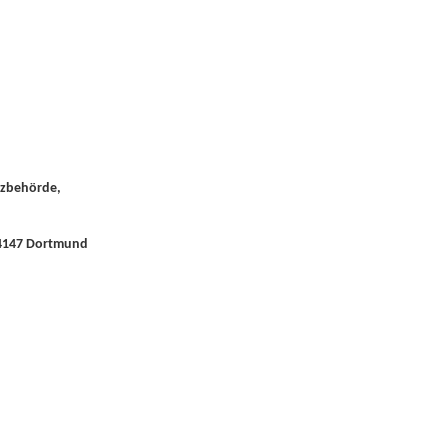
utzbehörde,
 44147 Dortmund