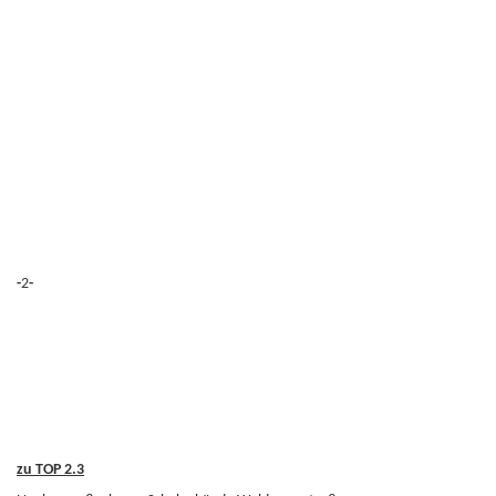
-
2
-
zu TOP 2.3