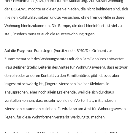
Herr Herkelmann (SoVD) dankt für die Aufklärung. Zur Musterwohnung
der DOGEWO möchte er diejenigen einladen, die nicht behindert sind, sich
in einen Rollstuhl zu setzen und zu versuchen, ohne fremde Hilfe in diese
Wohnung hineinzukommen. Die Rampe, die dort hineinführt, ist viel zu
steil, insofern muss er auch die Musterwohnung rügen.
Auf die Frage von Frau Unger (Vorsitzende, B’90/Die Grünen) zur
Zusammenarbeit des Wohnungsamtes mit den Familienbüros antwortet
Frau Beißner (stellv. Leiterin des Amtes für Wohnungswesen), dass es zwar
den ein oder anderen Kontakt zu den Familienbüros gibt, dass es aber
insgesamt schwierig ist, jüngere Menschen in einer Kleinfamilie
anzusprechen, eher noch allein Erziehende, weil die sich durchaus
vorstellen können, dass es sehr wohl einen Vorteil hat, mit anderen
Menschen zusammen zu leben. Es wird also am Amt für Wohnungswesen
liegen, für diese Wohnformen verstärkt Werbung zu machen.