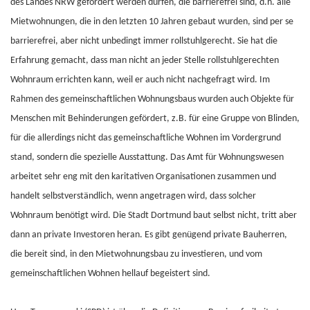
des Landes NRW gefördert werden dürfen, die barrierefrei sind, d.h. alle
Mietwohnungen, die in den letzten 10 Jahren gebaut wurden, sind per se
barrierefrei, aber nicht unbedingt immer rollstuhlgerecht. Sie hat die
Erfahrung gemacht, dass man nicht an jeder Stelle rollstuhlgerechten
Wohnraum errichten kann, weil er auch nicht nachgefragt wird. Im
Rahmen des gemeinschaftlichen Wohnungsbaus wurden auch Objekte für
Menschen mit Behinderungen gefördert, z.B. für eine Gruppe von Blinden,
für die allerdings nicht das gemeinschaftliche Wohnen im Vordergrund
stand, sondern die spezielle Ausstattung. Das Amt für Wohnungswesen
arbeitet sehr eng mit den karitativen Organisationen zusammen und
handelt selbstverständlich, wenn angetragen wird, dass solcher
Wohnraum benötigt wird. Die Stadt Dortmund baut selbst nicht, tritt aber
dann an private Investoren heran. Es gibt genügend private Bauherren,
die bereit sind, in den Mietwohnungsbau zu investieren, und vom
gemeinschaftlichen Wohnen hellauf begeistert sind.