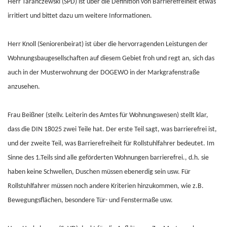
Herr Taranczewski (SPD) ist über die Definition von Barrierefreiheit etwas
irritiert und bittet dazu um weitere Informationen.
Herr Knoll (Seniorenbeirat) ist über die hervorragenden Leistungen der
Wohnungsbaugesellschaften auf diesem Gebiet froh und regt an, sich das
auch in der Musterwohnung der DOGEWO in der Markgrafenstraße
anzusehen.
Frau Beißner (stellv. Leiterin des Amtes für Wohnungswesen) stellt klar,
dass die DIN 18025 zwei Teile hat. Der erste Teil sagt, was barrierefrei ist,
und der zweite Teil, was Barrierefreiheit für Rollstuhlfahrer bedeutet. Im
Sinne des 1.Teils sind alle geförderten Wohnungen barrierefrei., d.h. sie
haben keine Schwellen, Duschen müssen ebenerdig sein usw. Für
Rollstuhlfahrer müssen noch andere Kriterien hinzukommen, wie z.B.
Bewegungsflächen, besondere Tür- und Fenstermaße usw.