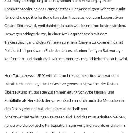
Zuständigkeitsregelung kritisiert, sondern den Verstoß gegen die
Kompetenzordnung des Grundgesetzes. Der andere ganz wichtige Punkt
für sie ist die politische Begleitung des Prozesses, der zum kooperativen
Center führen wird, weil dahinter ja auch wieder enorme Kosten stecken.
Deswegen schlägt sie vor, in einer Art Gesprächskreis mit dem
Trägerausschuss und den Parteien zu einem Konsens zu kommen, damit
Politik nicht irgendwann Ende des Jahres mit einer fertigen Ratsvorlage
konfrontiert und damit evtl. Mitbestimmungs-möglichkeiten beraubt wird.
Herr Taranczewski (SPD) will nicht mehr zu dem zurück, was vor dem
Inkrafttreten der sog. Hartz-Gesetze gewesen ist, weil er der festen
Überzeugung ist, dass die Zusammenlegung von Arbeitslosen- und
Sozialhilfe als Herzstück der ganzen Sache endlich auch die Menschen in
den Fokus gebracht hat, die immer außerhalb von
Arbeitsweltbetrachtungen gewesen sind. Und das muss erhalten bleiben,
genau wie die politische Partizipation. Zum Verfahren würde er ungern in