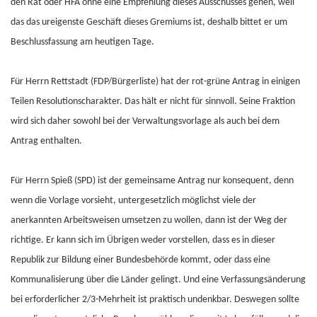
den Rat oder HFA ohne eine Empfehlung dieses Ausschusses gehen, weil
das das ureigenste Geschäft dieses Gremiums ist, deshalb bittet er um
Beschlussfassung am heutigen Tage.
Für Herrn Rettstadt (FDP/Bürgerliste) hat der rot-grüne Antrag in einigen
Teilen Resolutionscharakter. Das hält er nicht für sinnvoll. Seine Fraktion
wird sich daher sowohl bei der Verwaltungsvorlage als auch bei dem
Antrag enthalten.
Für Herrn Spieß (SPD) ist der gemeinsame Antrag nur konsequent, denn
wenn die Vorlage vorsieht, untergesetzlich möglichst viele der
anerkannten Arbeitsweisen umsetzen zu wollen, dann ist der Weg der
richtige. Er kann sich im Übrigen weder vorstellen, dass es in dieser
Republik zur Bildung einer Bundesbehörde kommt, oder dass eine
Kommunalisierung über die Länder gelingt. Und eine Verfassungsänderung
bei erforderlicher 2/3-Mehrheit ist praktisch undenkbar. Deswegen sollte