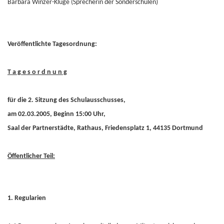
Barbara Winzer-Kluge (Sprecherin der Sonderschulen)
Veröffentlichte Tagesordnung:
T a g e s o r d n u n g
für die 2. Sitzung des Schulausschusses,
am 02.03.2005, Beginn 15:00 Uhr,
Saal der Partnerstädte, Rathaus, Friedensplatz 1, 44135 Dortmund
Öffentlicher Teil:
1. Regularien