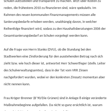
Schulen aufzustellen und transparent zu machen. Jetzt über Kosten zu
reden, die frühestens 2010 zu finanzieren sind, wäre spekulativ. Im
Rahmen des neuen kommunalen Finanzmanagements müssen alle
Sanierungsbedarfe erhoben werden, unabhängig davon, in welcher
Reihenfolge finanziert wird, sodass zu den Haushaltsberatungen 2006 der
Gesamtsanierungsbedarf an Schulen vorgelegt werden kann.
Auf die Frage von Herrn Stanko (DVU), ob die Stundung bei den
Stadtwerken eine Zinsforderung für den ausstehenden Betrag nach sich
zieht bzw. wie hoch dieser ist, antwortet Herr Schwertfeger (stellv. Leiter
des Schulverwaltungsamtes), dass in der Tat vom VRR Zinsen
nachgefordert wurden, wobei er den konkreten Zinssatz momentan aber
nicht nennen kann.
Frau Kröger-Brenner (B’90/Die Grünen) sind in Anlage 8 einige veränderte
Maßnahmebeginne aufgefallen. Da nicht so ganz ersichtlich ist, warum