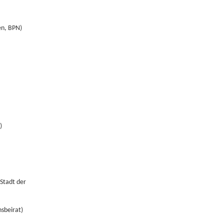
en, BPN)
)
"Stadt der
nsbeirat)