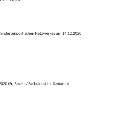
bs. 2 GO NRW
Behindertenpolitischen Netzwerkes am 14.12.2020
20 (Fr. Becker/ Fachdienst für Senioren)