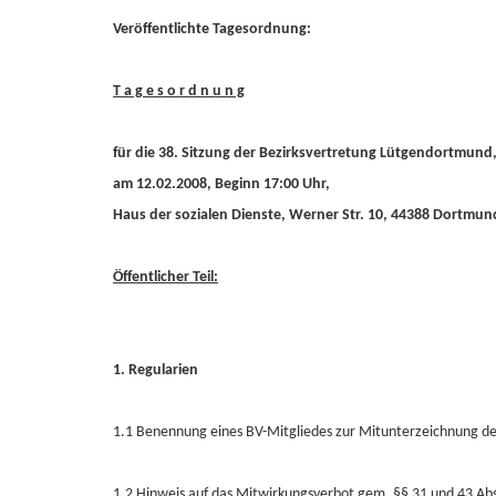
Veröffentlichte Tagesordnung:
T a g e s o r d n u n g
für die 38. Sitzung der Bezirksvertretung Lütgendortmund
am 12.02.2008, Beginn 17:00 Uhr,
Haus der sozialen Dienste, Werner Str. 10, 44388 Dortmun
Öffentlicher Teil:
1. Regularien
1.1 Benennung eines BV-Mitgliedes zur Mitunterzeichnung der
1.2 Hinweis auf das Mitwirkungsverbot gem. §§ 31 und 43 A