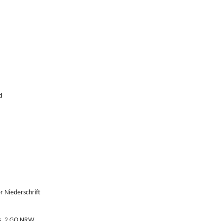
,
d
 Niederschrift
bs. 2 GO NRW