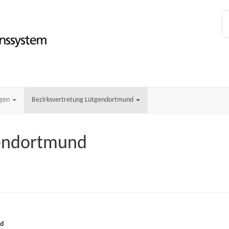
ngen
Bezirksvertretung Lütgendortmund
gendortmund
nd