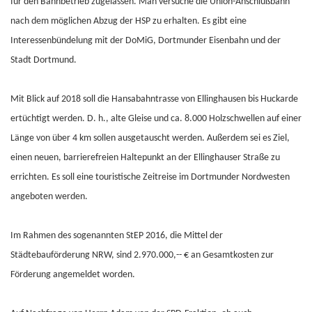
für den Bahnbetrieb zugelassen. Man versuche die Union-Anschlußbahn
nach dem möglichen Abzug der HSP zu erhalten. Es gibt eine
Interessenbündelung mit der DoMiG, Dortmunder Eisenbahn und der
Stadt Dortmund.
Mit Blick auf 2018 soll die Hansabahntrasse von Ellinghausen bis Huckarde
ertüchtigt werden. D. h., alte Gleise und ca. 8.000 Holzschwellen auf einer
Länge von über 4 km sollen ausgetauscht werden. Außerdem sei es Ziel,
einen neuen, barrierefreien Haltepunkt an der Ellinghauser Straße zu
errichten. Es soll eine touristische Zeitreise im Dortmunder Nordwesten
angeboten werden.
Im Rahmen des sogenannten StEP 2016, die Mittel der
Städtebauförderung NRW, sind 2.970.000,-- € an Gesamtkosten zur
Förderung angemeldet worden.