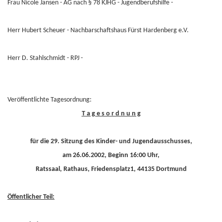
Frau Nicole Jansen - AG nach § 78 KJHG - Jugendberufshilfe -
Herr Hubert Scheuer - Nachbarschaftshaus Fürst Hardenberg e.V.
Herr D. Stahlschmidt - RPJ -
Veröffentlichte Tagesordnung:
T a g e s o r d n u n g
für die 29. Sitzung des Kinder- und Jugendausschusses,
am 26.06.2002, Beginn 16:00 Uhr,
Ratssaal, Rathaus, Friedensplatz1, 44135 Dortmund
Öffentlicher Teil: