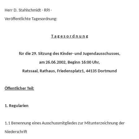
Herr D. Stahlschmidt - RPJ -
Veröffentlichte Tagesordnung:
T a g e s o r d n u n g
für die 29. Sitzung des Kinder- und Jugendausschusses,
am 26.06.2002, Beginn 16:00 Uhr,
Ratssaal, Rathaus, Friedensplatz1, 44135 Dortmund
Öffentlicher Teil:
1. Regularien
1.1 Benennung eines Ausschussmitgliedes zur Mitunterzeichnung der
Niederschrift