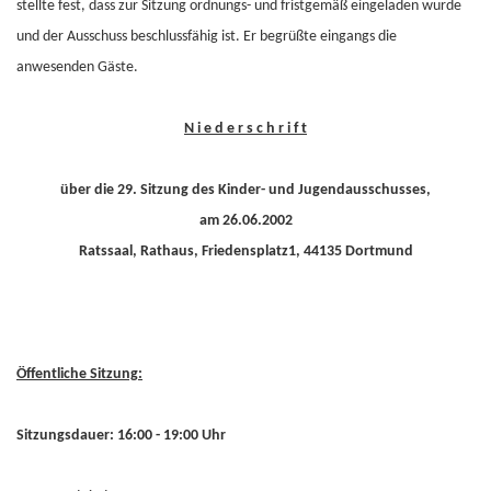
stellte fest, dass zur Sitzung ordnungs- und fristgemäß eingeladen wurde
und der Ausschuss beschlussfähig ist. Er begrüßte eingangs die
anwesenden Gäste.
N i e d e r s c h r i f t
über die 29. Sitzung des Kinder- und Jugendausschusses,
am 26.06.2002
Ratssaal, Rathaus, Friedensplatz1, 44135 Dortmund
Öffentliche Sitzung:
Sitzungsdauer: 16:00 - 19:00 Uhr