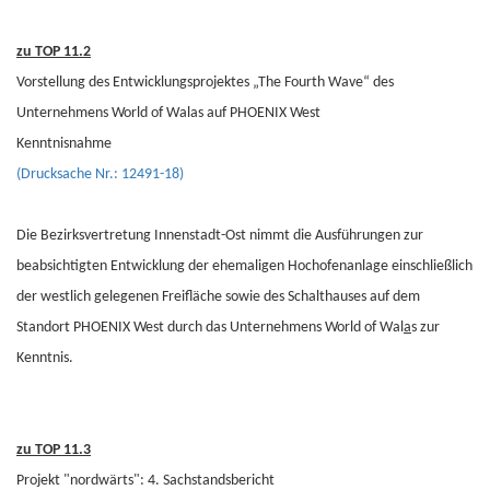
zu TOP 11.2
Vorstellung des Entwicklungsprojektes „The Fourth Wave“ des
Unternehmens World of Walas auf PHOENIX West
Kenntnisnahme
(Drucksache Nr.: 12491-18)
Die Bezirksvertretung Innenstadt-Ost nimmt die Ausführungen zur
beabsichtigten Entwicklung der ehemaligen Hochofenanlage einschließlich
der westlich gelegenen Freifläche sowie des Schalthauses auf dem
Standort PHOENIX West durch das Unternehmens World of Wal
a
s zur
Kenntnis.
zu TOP 11.3
Projekt "nordwärts": 4. Sachstandsbericht