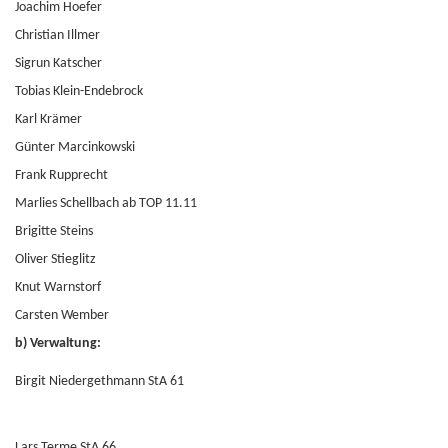
Joachim Hoefer
Christian Illmer
Sigrun Katscher
Tobias Klein-Endebrock
Karl Krämer
Günter Marcinkowski
Frank Rupprecht
Marlies Schellbach ab TOP 11.11
Brigitte Steins
Oliver Stieglitz
Knut Warnstorf
Carsten Wember
b) Verwaltung:
Birgit Niedergethmann StA 61
Lars Terme StA 66