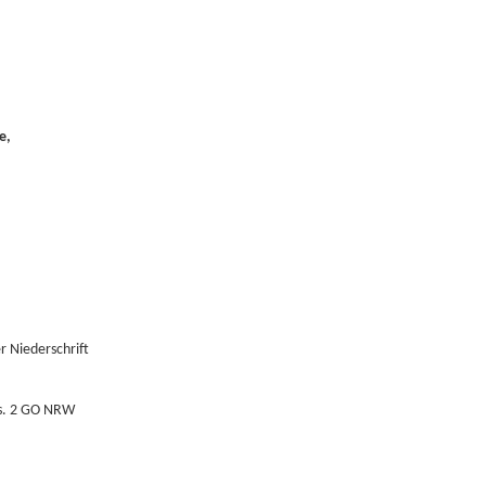
e,
 Niederschrift
bs. 2 GO NRW