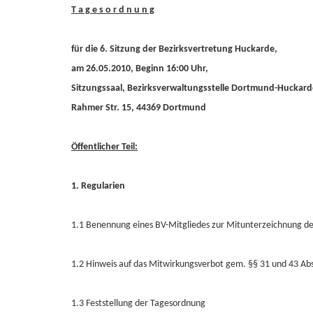
T a g e s o r d n u n g
für die 6. Sitzung der Bezirksvertretung Huckarde,
am 26.05.2010, Beginn 16:00 Uhr,
Sitzungssaal, Bezirksverwaltungsstelle Dortmund-Huckard
Rahmer Str. 15, 44369 Dortmund
Öffentlicher Teil:
1. Regularien
1.1 Benennung eines BV-Mitgliedes zur Mitunterzeichnung der
1.2 Hinweis auf das Mitwirkungsverbot gem. §§ 31 und 43 A
1.3 Feststellung der Tagesordnung