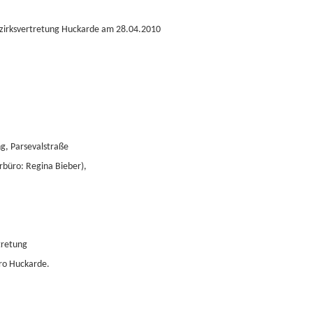
Bezirksvertretung Huckarde am 28.04.2010
g, Parsevalstraße
rbüro: Regina Bieber),
tretung
üro Huckarde.